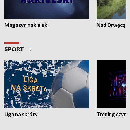
Magazyn nakielski
Nad Drwęcą
SPORT
Liga na skróty
Trening czyni 