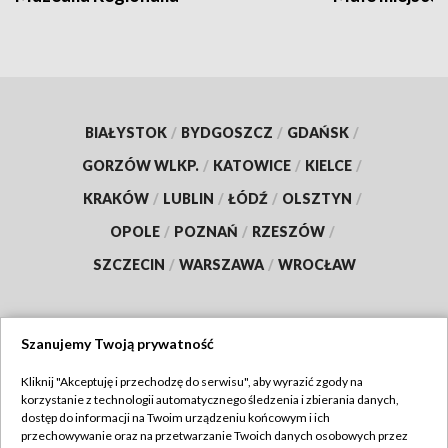
BIAŁYSTOK
/
BYDGOSZCZ
/
GDAŃSK
/
GORZÓW WLKP.
/
KATOWICE
/
KIELCE
/
KRAKÓW
/
LUBLIN
/
ŁÓDŹ
/
OLSZTYN
/
OPOLE
/
POZNAŃ
/
RZESZÓW
/
SZCZECIN
/
WARSZAWA
/
WROCŁAW
Szanujemy Twoją prywatność
Dołącz do nas:
Kliknij "Akceptuję i przechodzę do serwisu", aby wyrazić zgody na
korzystanie z technologii automatycznego śledzenia i zbierania danych,
TVP
dostęp do informacji na Twoim urządzeniu końcowym i ich
Abonament TVP
przechowywanie oraz na przetwarzanie Twoich danych osobowych przez
Regulamin TVP