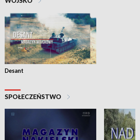
WOJSKO
Desant
SPOŁECZEŃSTWO