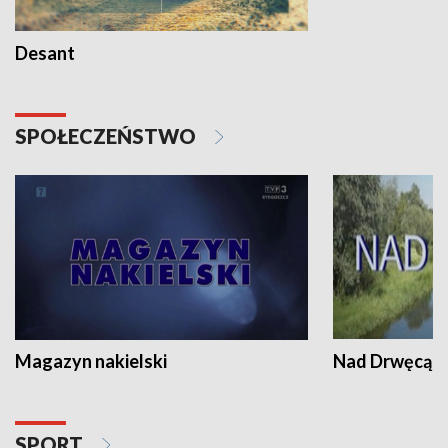
Desant
SPOŁECZEŃSTWO
Magazyn nakielski
Nad Drwęcą
SPORT