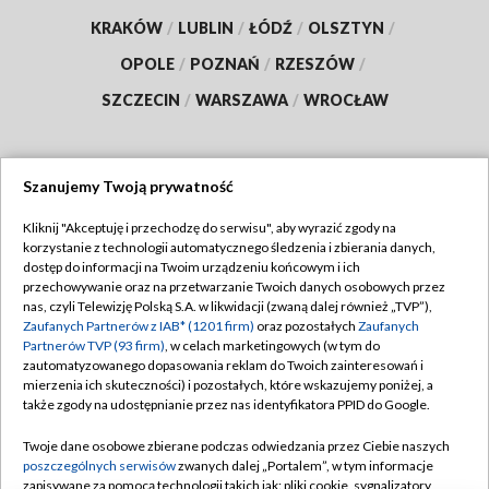
KRAKÓW
/
LUBLIN
/
ŁÓDŹ
/
OLSZTYN
/
OPOLE
/
POZNAŃ
/
RZESZÓW
/
SZCZECIN
/
WARSZAWA
/
WROCŁAW
Szanujemy Twoją prywatność
Dołącz do nas:
Kliknij "Akceptuję i przechodzę do serwisu", aby wyrazić zgody na
korzystanie z technologii automatycznego śledzenia i zbierania danych,
TVP
dostęp do informacji na Twoim urządzeniu końcowym i ich
Abonament TVP
przechowywanie oraz na przetwarzanie Twoich danych osobowych przez
Regulamin TVP
nas, czyli Telewizję Polską S.A. w likwidacji (zwaną dalej również „TVP”),
Emisja w TVP
Polityka prywatności
Zaufanych Partnerów z IAB* (1201 firm)
oraz pozostałych
Zaufanych
Partnerów TVP (93 firm)
, w celach marketingowych (w tym do
Centrum informacji TVP
Moje zgody
zautomatyzowanego dopasowania reklam do Twoich zainteresowań i
mierzenia ich skuteczności) i pozostałych, które wskazujemy poniżej, a
Naziemna Telewizja Cyfrowa
Pomoc
także zgody na udostępnianie przez nas identyfikatora PPID do Google.
Sklep TVP
Biuro reklamy
Twoje dane osobowe zbierane podczas odwiedzania przez Ciebie naszych
Rada Programowa
Kontakt
poszczególnych serwisów
zwanych dalej „Portalem”, w tym informacje
zapisywane za pomocą technologii takich jak: pliki cookie, sygnalizatory