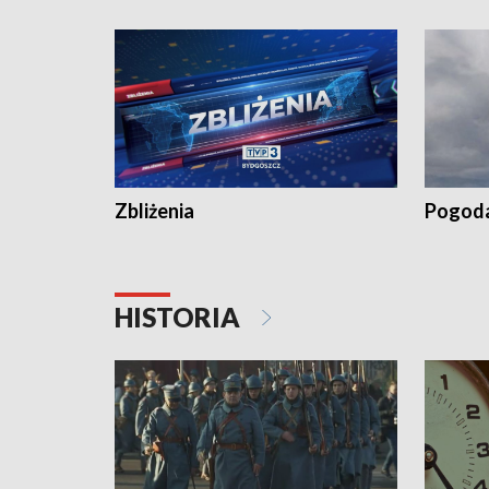
recept po spaleniu apteki w Bydgoszczy •
Kapuścis
Dalszy ciąg sąsiedzkiego sporu o
wywieszanie prania
Zbliżenia
Pogod
HISTORIA