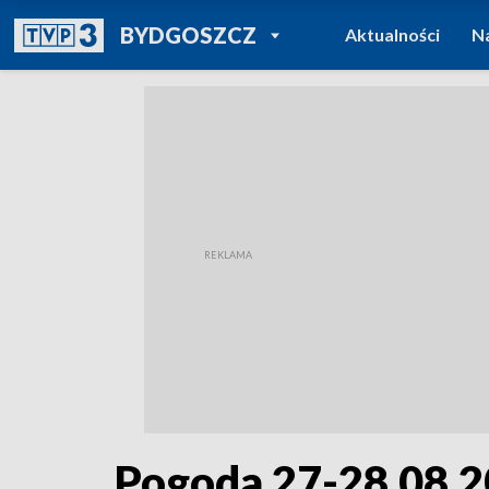
POWRÓT DO
BYDGOSZCZ
Aktualności
N
TVP REGIONY
Pogoda 27-28.08.