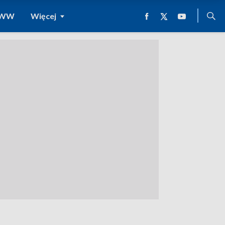
 WWW
Więcej