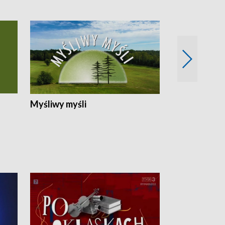
Myśliwy myśli
Spotkania z 