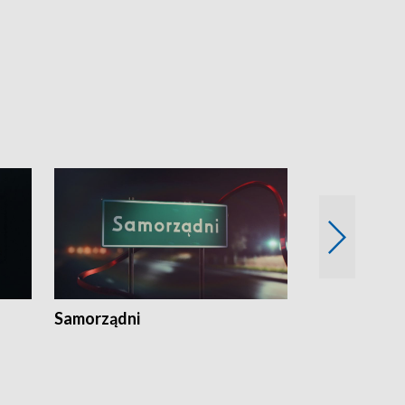
Samorządni
Wspólna sp