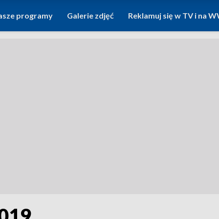
asze programy
Galerie zdjęć
Reklamuj się w TV i na
2019