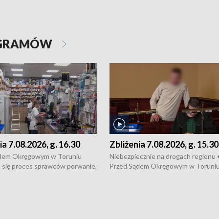
OGRAMÓW
ia 7.08.2026, g. 16.30
Zbliżenia 7.08.2026, g. 15.30
dem Okręgowym w Toruniu
Niebezpiecznie na drogach regionu 
 się proces sprawców porwanie,
Przed Sądem Okręgowym w Toruni
 tortur pod Grudziądzem • 3 mln
rozpoczął się proces sprawców por
 mogą wynosić straty po pożarze
pobicie i tortur pod Grudziądzem • 
Kossaka w Bydgoszczy •
o oszczędzanie wody • Ważne dla
cznie na drogach regionu •
rolników badania w Stacji Doświadcz
ąg sporu o pranie na bydgoskich
Oceny Odmian w Chrząstowie