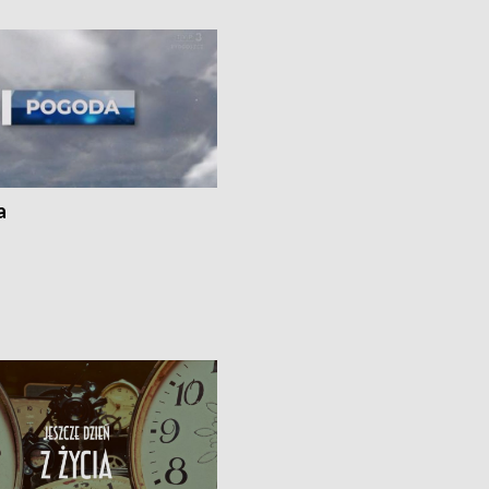
kach
a