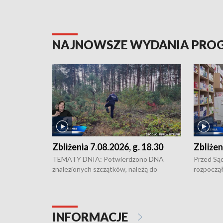
NAJNOWSZE WYDANIA PR
Zbliżenia 7.08.2026, g. 18.30
Zbliżen
TEMATY DNIA: Potwierdzono DNA
Przed Są
znalezionych szczątków, należą do
rozpoczął
zaginionej Jowity Zielińskiej • Tragiczny
pobicie i
finał prac serwisowych w studni w Solcu
zł - tyle
Kujawskim • Festiwal dziewięciu wzgórz
przy ul. 
w Chełmnie i Festiwal Wisły w kilku
Niebezpie
INFORMACJE
miastach regionu • Problem z realizacją
Dalszy ci