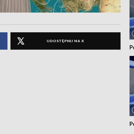
UDOSTĘPNIJ NA X
P
P