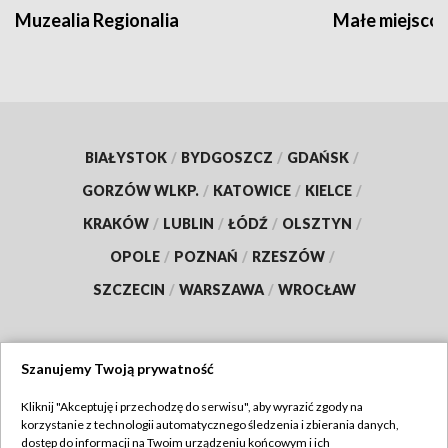
Muzealia Regionalia
Małe miejscow
BIAŁYSTOK
/
BYDGOSZCZ
/
GDAŃSK
/
GORZÓW WLKP.
/
KATOWICE
/
KIELCE
/
KRAKÓW
/
LUBLIN
/
ŁÓDŹ
/
OLSZTYN
/
OPOLE
/
POZNAŃ
/
RZESZÓW
/
SZCZECIN
/
WARSZAWA
/
WROCŁAW
Szanujemy Twoją prywatność
Dołącz do nas:
Kliknij "Akceptuję i przechodzę do serwisu", aby wyrazić zgody na
korzystanie z technologii automatycznego śledzenia i zbierania danych,
TVP
dostęp do informacji na Twoim urządzeniu końcowym i ich