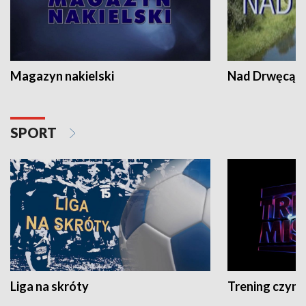
Magazyn nakielski
Nad Drwęcą
SPORT
Liga na skróty
Trening czyni 