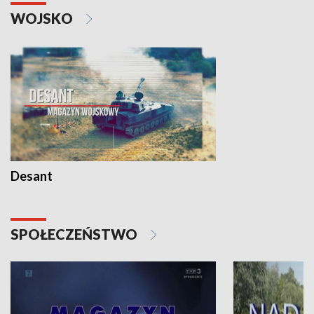
WOJSKO
Desant
SPOŁECZEŃSTWO