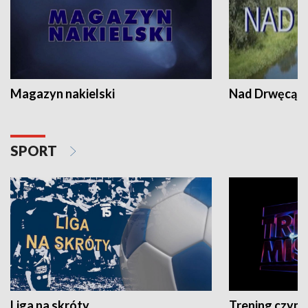
Magazyn nakielski
Nad Drwęcą
SPORT
Liga na skróty
Trening czyni 