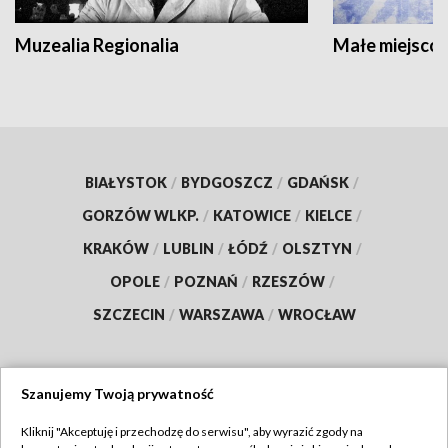
Muzealia Regionalia
Małe miejscow
BIAŁYSTOK
/
BYDGOSZCZ
/
GDAŃSK
/
GORZÓW WLKP.
/
KATOWICE
/
KIELCE
/
KRAKÓW
/
LUBLIN
/
ŁÓDŹ
/
OLSZTYN
/
OPOLE
/
POZNAŃ
/
RZESZÓW
/
SZCZECIN
/
WARSZAWA
/
WROCŁAW
Szanujemy Twoją prywatność
Dołącz do nas:
Kliknij "Akceptuję i przechodzę do serwisu", aby wyrazić zgody na