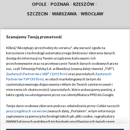
OPOLE
/
POZNAŃ
/
RZESZÓW
/
SZCZECIN
/
WARSZAWA
/
WROCŁAW
Szanujemy Twoją prywatność
Dołącz do nas:
Kliknij "Akceptuję i przechodzę do serwisu", aby wyrazić zgody na
korzystanie z technologii automatycznego śledzenia i zbierania danych,
TVP
dostęp do informacji na Twoim urządzeniu końcowym i ich
Abonament TVP
przechowywanie oraz na przetwarzanie Twoich danych osobowych przez
Regulamin TVP
nas, czyli Telewizję Polską S.A. w likwidacji (zwaną dalej również „TVP”),
Emisja w TVP
Zaufanych Partnerów z IAB* (1201 firm)
oraz pozostałych
Zaufanych
Polityka prywatności
Partnerów TVP (93 firm)
, w celach marketingowych (w tym do
Centrum informacji TVP
Moje zgody
zautomatyzowanego dopasowania reklam do Twoich zainteresowań i
mierzenia ich skuteczności) i pozostałych, które wskazujemy poniżej, a
Naziemna Telewizja Cyfrowa
Pomoc
także zgody na udostępnianie przez nas identyfikatora PPID do Google.
Sklep TVP
Biuro reklamy
Twoje dane osobowe zbierane podczas odwiedzania przez Ciebie naszych
Rada Programowa
poszczególnych serwisów
zwanych dalej „Portalem”, w tym informacje
Kontakt
zapisywane za pomocą technologii takich jak: pliki cookie, sygnalizatory
System NOS
WWW lub innych podobnych technologii umożliwiających świadczenie
dopasowanych i bezpiecznych usług, personalizację treści oraz reklam,
Informacje o nadawcy
Kanały