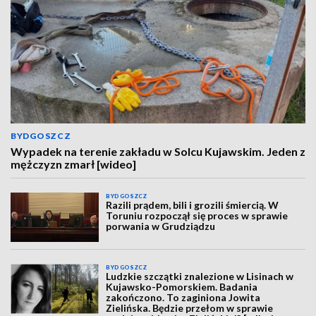
BYDGOSZCZ
Wypadek na terenie zakładu w Solcu Kujawskim. Jeden z
mężczyzn zmarł [wideo]
BYDGOSZCZ
Razili prądem, bili i grozili śmiercią. W
Toruniu rozpoczął się proces w sprawie
porwania w Grudziądzu
BYDGOSZCZ
Ludzkie szczątki znalezione w Lisinach w
Kujawsko-Pomorskiem. Badania
zakończono. To zaginiona Jowita
Zielińska. Będzie przełom w sprawie