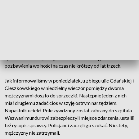
stanął przed obliczem prokuratora, który przedstawił mu
zarzut ciężkiego uszkodzenia ciała. Oskarżyciel, po jego
przesłuchaniu, postanowił wnioskować do sądu o
tymczasowy areszt.
W piątek sąd, po zapoznaniu się z aktami sprawy, aresztował
podejrzanego na najbliższe trzy miesiące. Za przestępstwo
spowodowania ciężkiego uszkodzenia ciała grozi kara
pozbawienia wolności na czas nie krótszy od lat trzech.
Jak informowaliśmy w poniedziałek, u zbiegu ulic Gdańskiej i
Cieszkowskiego w niedzielny wieczór pomiędzy dwoma
mężczyznami doszło do sprzeczki. Następnie jeden z nich
miał drugiemu zadać cios w szyję ostrym narzędziem.
Napastnik uciekł. Pokrzywdzony został zabrany do szpitala.
Wezwani mundurowi zabezpieczyli miejsce zdarzenia, ustalili
też rysopis sprawcy. Policjanci zaczęli go szukać. Niestety,
mężczyzny nie zatrzymali.