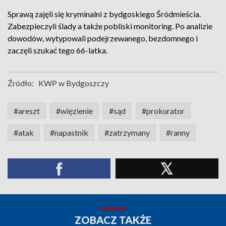
Sprawą zajęli się kryminalni z bydgoskiego Śródmieścia.
Zabezpieczyli ślady a także pobliski monitoring. Po analizie
dowodów, wytypowali podejrzewanego, bezdomnego i
zaczęli szukać tego 66-latka.
Źródło:
KWP w Bydgoszczy
#areszt
#więzienie
#sąd
#prokurator
#atak
#napastnik
#zatrzymany
#ranny
ZOBACZ TAKŻE