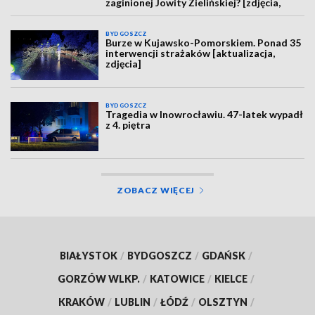
zaginionej Jowity Zielińskiej? [zdjęcia,
wideo, aktualizacja]
BYDGOSZCZ
Burze w Kujawsko-Pomorskiem. Ponad 35
interwencji strażaków [aktualizacja,
zdjęcia]
BYDGOSZCZ
Tragedia w Inowrocławiu. 47-latek wypadł
z 4. piętra
ZOBACZ WIĘCEJ
BIAŁYSTOK
/
BYDGOSZCZ
/
GDAŃSK
/
GORZÓW WLKP.
/
KATOWICE
/
KIELCE
/
KRAKÓW
/
LUBLIN
/
ŁÓDŹ
/
OLSZTYN
/