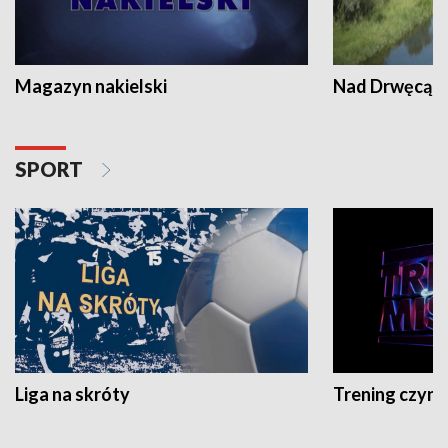
Magazyn nakielski
Nad Drwęcą
SPORT
Liga na skróty
Trening czyni 