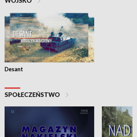
WOJSKO
Desant
SPOŁECZEŃSTWO