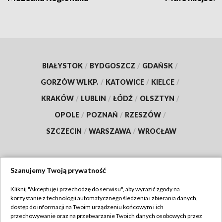
BIAŁYSTOK
/
BYDGOSZCZ
/
GDAŃSK
/
GORZÓW WLKP.
/
KATOWICE
/
KIELCE
/
KRAKÓW
/
LUBLIN
/
ŁÓDŹ
/
OLSZTYN
/
OPOLE
/
POZNAŃ
/
RZESZÓW
/
SZCZECIN
/
WARSZAWA
/
WROCŁAW
Szanujemy Twoją prywatność
Dołącz do nas:
Kliknij "Akceptuję i przechodzę do serwisu", aby wyrazić zgody na
korzystanie z technologii automatycznego śledzenia i zbierania danych,
TVP
dostęp do informacji na Twoim urządzeniu końcowym i ich
Abonament TVP
przechowywanie oraz na przetwarzanie Twoich danych osobowych przez
Regulamin TVP