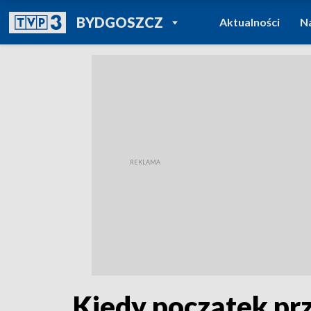
POWRÓT DO
BYDGOSZCZ
Aktualności
N
TVP REGIONY
Kiedy początek p