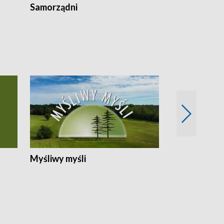
Samorządni
Wspólna sp
Myśliwy myśli
Spotkania z 