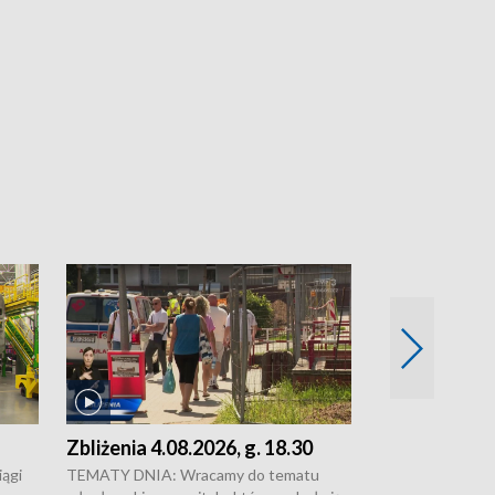
Zbliżenia 4.08.2026, g. 18.30
Zbliżenia 4.0
ągi
TEMATY DNIA: Wracamy do tematu
Zakończyły się 