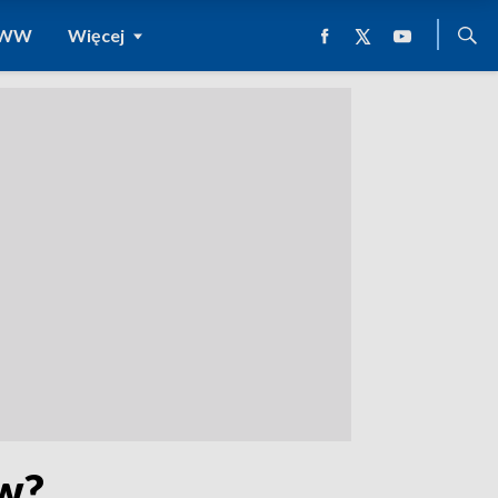
 WWW
Więcej
w?