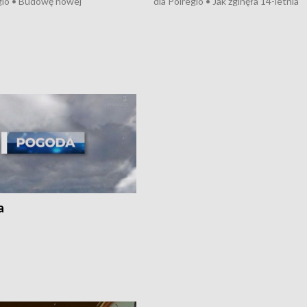
gio • Budowę nowej
dla Polregio • Jak zginęła 14-letnia
ktury gazowej między
dziewczyna z Torunia • Nowelizacja
m a Gustorzynem. •
ustawy o pomocy społecznej już
rsje wokół Wojewódzkiego
obowiązuje • W lasach pojawiły się ku
Specjalistycznego we
borowiki • Urodzaj kukurydzy w regi
 • Jaka była przyczyna śmierci
i z Torunia • Nowelizacja ustawy
społecznej już obowiązuje
a