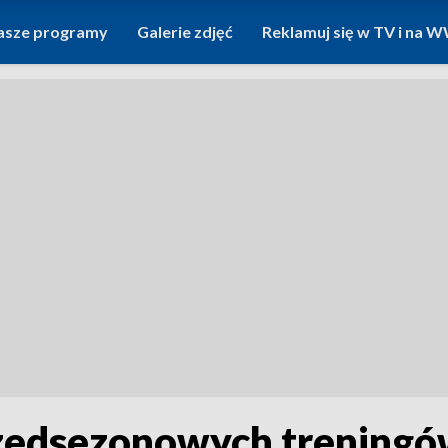
asze programy
Galerie zdjęć
Reklamuj się w TV i na
rzedsezonowych treningó