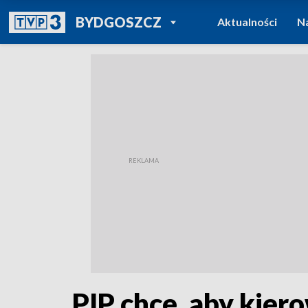
POWRÓT DO
BYDGOSZCZ
Aktualności
N
TVP REGIONY
PIP chce, aby kier