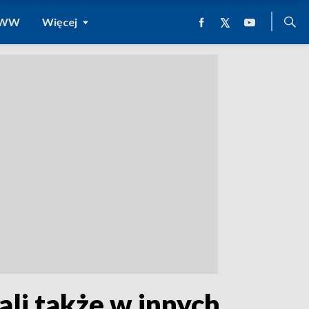
 WWW
Więcej
ali także w innych