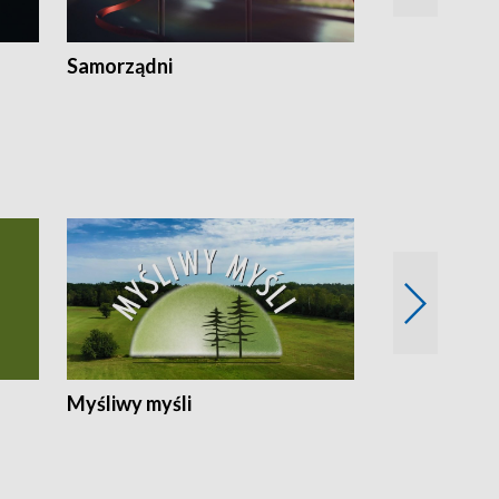
Samorządni
Wspólna sp
Myśliwy myśli
Spotkania z 