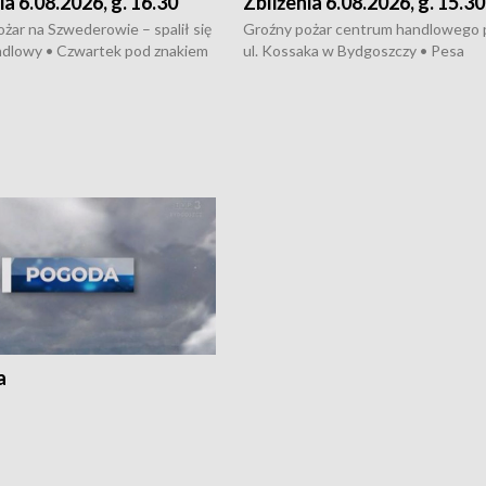
ia 6.08.2026, g. 16.30
Zbliżenia 6.08.2026, g. 15.30
żar na Szwederowie – spalił się
Groźny pożar centrum handlowego 
ndlowy • Czwartek pod znakiem
ul. Kossaka w Bydgoszczy • Pesa
burz • Dobre prognozy dla
wyprodukuje nowoczesne,
 – rolnicy mogą liczyć na
energooszczędne pociągi dla Polregi
lony • Akcja porodowa na trasie
Zmiany w przepisach o pomocy
uń – pomógł policyjny patrol •
społecznej • Przed nami 10. jubileu
my na kolejną odsłonę programu
Festiwal Wisły
ato”
a