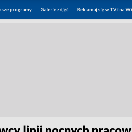
asze programy
Galerie zdjęć
Reklamuj się w TV i na
owcy linii nocnych pracow