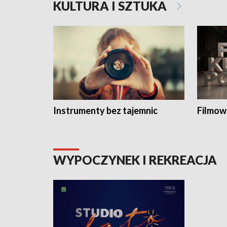
KULTURA I SZTUKA
Instrumenty bez tajemnic
Filmow
WYPOCZYNEK I REKREACJA