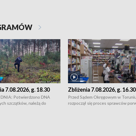
OGRAMÓW
ia 7.08.2026, g. 18.30
Zbliżenia 7.08.2026, g. 16.30
DNIA: Potwierdzono DNA
Przed Sądem Okręgowym w Toruni
ych szczątków, należą do
rozpoczął się proces sprawców por
j Jowity Zielińskiej • Tragiczny
pobicie i tortur pod Grudziądzem • 
c serwisowych w studni w Solcu
zł - tyle mogą wynosić straty po poż
 • Festiwal dziewięciu wzgórz
przy ul. Kossaka w Bydgoszczy •
e i Festiwal Wisły w kilku
Niebezpiecznie na drogach regionu 
regionu • Problem z realizacją
Dalszy ciąg sporu o pranie na bydgo