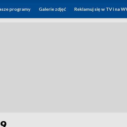
asze programy
Galerie zdjęć
Reklamuj się w TV i na
19