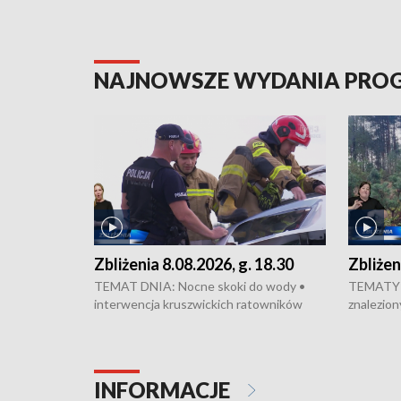
NAJNOWSZE WYDANIA PR
Zbliżenia 8.08.2026, g. 18.30
Zbliżen
TEMAT DNIA: Nocne skoki do wody •
TEMATY 
interwencja kruszwickich ratowników
znalezion
WOPR mogła zapobiec tragedii • Koniec
zaginione
prac na Rondzie Fordońskim • Na Wyspie
finał pra
Młyńskiej świętowano urodziny Mariana
Kujawskim
Rejewskiego • Kujawski Festiwal Pieśni
w Chełmni
INFORMACJE
Ludowej w Inowrocławiu • Rekord w
miastach 