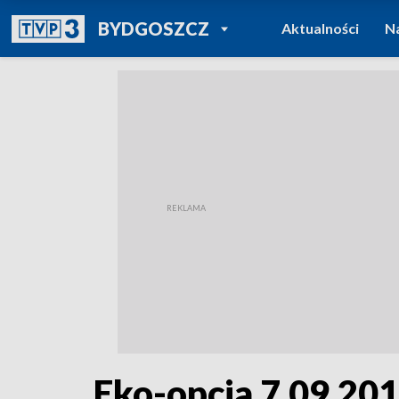
POWRÓT DO
BYDGOSZCZ
Aktualności
N
TVP REGIONY
Eko-opcja 7.09.20