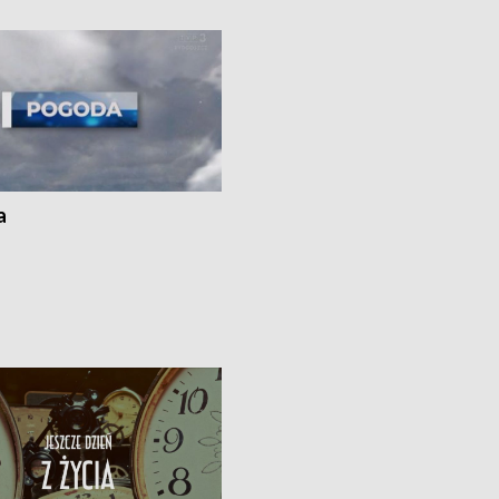
 spaleniu apteki w Bydgoszczy •
Kapuściskach
ąg sąsiedzkiego sporu o
nie prania
a