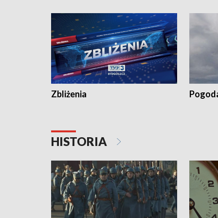
kiszeniu ogórków w gminie Łasin
recept po
Dalszy ci
wywiesza
Zbliżenia
Pogod
HISTORIA