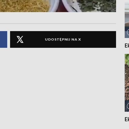
UDOSTĘPNIJ NA X
E
E