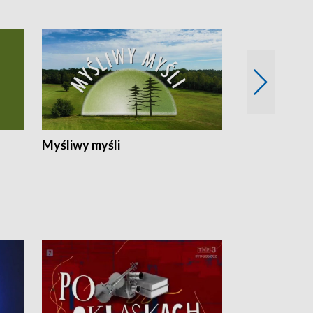
Myśliwy myśli
Spotkania z 