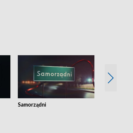
Samorządni
Wspólna sp