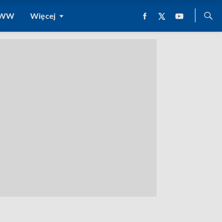
 WWW
Więcej