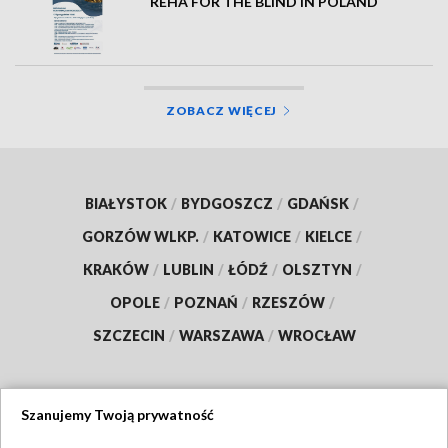
REHA FOR THE BLIND IN POLAND
ZOBACZ WIĘCEJ
BIAŁYSTOK
/
BYDGOSZCZ
/
GDAŃSK
/
GORZÓW WLKP.
/
KATOWICE
/
KIELCE
/
KRAKÓW
/
LUBLIN
/
ŁÓDŹ
/
OLSZTYN
/
OPOLE
/
POZNAŃ
/
RZESZÓW
/
SZCZECIN
/
WARSZAWA
/
WROCŁAW
Szanujemy Twoją prywatność
Dołącz do nas: