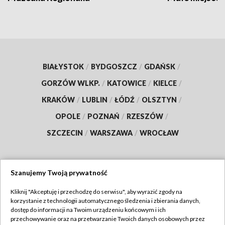
BIAŁYSTOK
/
BYDGOSZCZ
/
GDAŃSK
/
GORZÓW WLKP.
/
KATOWICE
/
KIELCE
/
KRAKÓW
/
LUBLIN
/
ŁÓDŹ
/
OLSZTYN
/
OPOLE
/
POZNAŃ
/
RZESZÓW
/
SZCZECIN
/
WARSZAWA
/
WROCŁAW
Szanujemy Twoją prywatność
Dołącz do nas:
Kliknij "Akceptuję i przechodzę do serwisu", aby wyrazić zgody na
korzystanie z technologii automatycznego śledzenia i zbierania danych,
TVP
dostęp do informacji na Twoim urządzeniu końcowym i ich
Abonament TVP
przechowywanie oraz na przetwarzanie Twoich danych osobowych przez
Regulamin TVP