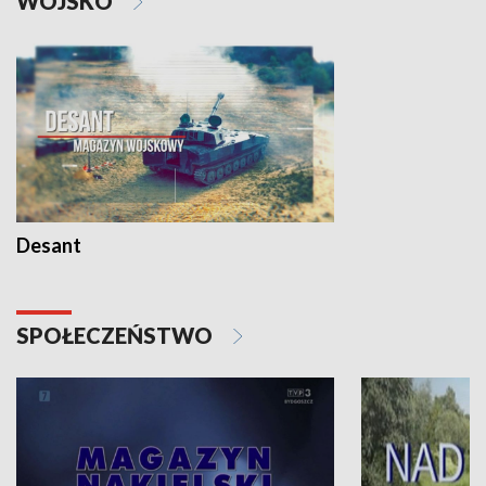
WOJSKO
Desant
SPOŁECZEŃSTWO