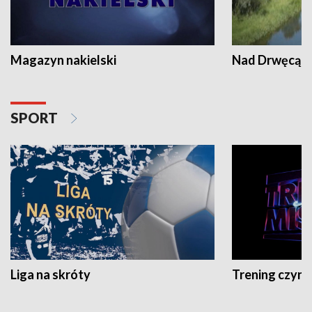
Magazyn nakielski
Nad Drwęcą
SPORT
Liga na skróty
Trening czyni 