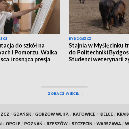
SZCZ
BYDGOSZCZ
tacja do szkół na
Stajnia w Myślęcinku tr
ach i Pomorzu. Walka
do Politechniki Bydgosk
jsca i rosnąca presja
Studenci weterynarii z
miejsce do praktyk
ZOBACZ WIĘCEJ
SZCZ
/
GDAŃSK
/
GORZÓW WLKP.
/
KATOWICE
/
KIELCE
/
KRA
N
/
OPOLE
/
POZNAŃ
/
RZESZÓW
/
SZCZECIN
/
WARSZAWA
/
W