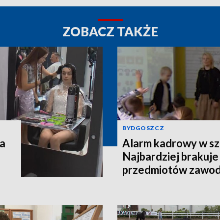
ZOBACZ TAKŻE
BYDGOSZCZ
na
Alarm kadrowy w sz
Najbardziej brakuje
przedmiotów zawo