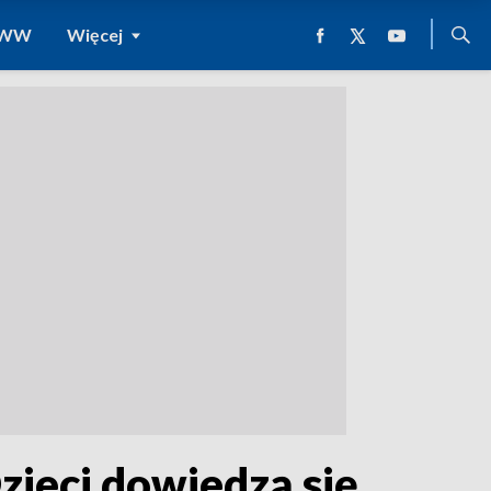
 WWW
Więcej
ieci dowiedzą się