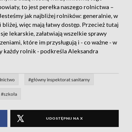
owiaty, to jest perełka naszego rolnictwa –
esteśmy jak najbliżej rolników: generalnie, w
liżej, więc mają łatwy dostęp. Przecież tutaj
je lekarskie, załatwiają wszelkie sprawy
niami, które im przysługują i - co ważne - w
 każdy rolnik - podkreśla Aleksandra
lnictwo
#główny inspektorat sanitarny
#szkoła
UDOSTĘPNIJ NA X