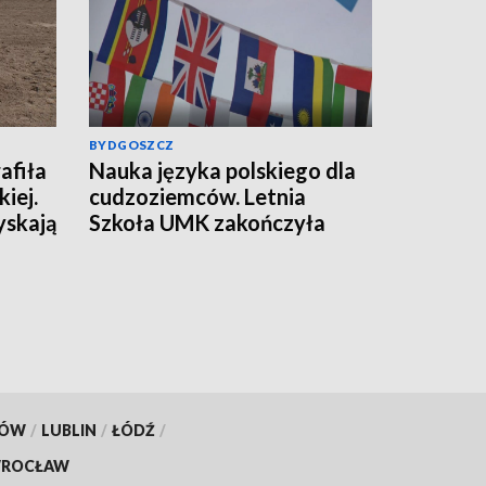
BYDGOSZCZ
afiła
Nauka języka polskiego dla
iej.
cudzoziemców. Letnia
yskają
Szkoła UMK zakończyła
kolejną edycję
KÓW
/
LUBLIN
/
ŁÓDŹ
/
ROCŁAW