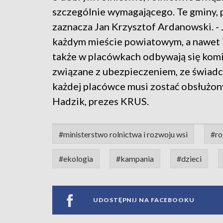
szczególnie wymagającego. Te gminy, p
zaznacza Jan Krzysztof Ardanowski. - J
każdym mieście powiatowym, a nawet i b
także w placówkach odbywają się komis
związane z ubezpieczeniem, ze świadcze
każdej placówce musi zostać obsłużony
Hadzik, prezes KRUS.
#ministerstwo rolnictwa i rozwoju wsi
#ro
#ekologia
#kampania
#dzieci
UDOSTĘPNIJ NA FACEBOOKU