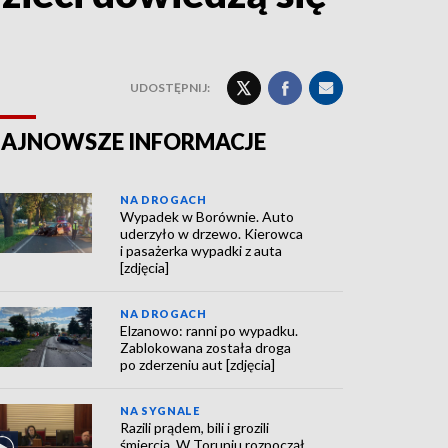
UDOSTĘPNIJ:
AJNOWSZE INFORMACJE
NA DROGACH
Wypadek w Borównie. Auto
uderzyło w drzewo. Kierowca
i pasażerka wypadki z auta
[zdjęcia]
NA DROGACH
Elzanowo: ranni po wypadku.
Zablokowana została droga
po zderzeniu aut [zdjęcia]
NA SYGNALE
Razili prądem, bili i grozili
śmiercią. W Toruniu rozpoczął