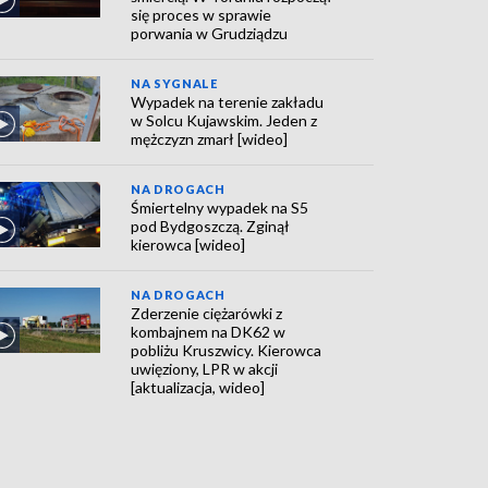
się proces w sprawie
porwania w Grudziądzu
NA SYGNALE
Wypadek na terenie zakładu
w Solcu Kujawskim. Jeden z
mężczyzn zmarł [wideo]
NA DROGACH
Śmiertelny wypadek na S5
pod Bydgoszczą. Zginął
kierowca [wideo]
NA DROGACH
Zderzenie ciężarówki z
kombajnem na DK62 w
pobliżu Kruszwicy. Kierowca
uwięziony, LPR w akcji
[aktualizacja, wideo]