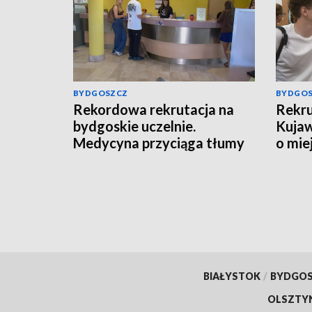
BYDGOSZCZ
BYDGO
Rekordowa rekrutacja na
Rekru
bydgoskie uczelnie.
Kujaw
Medycyna przyciąga tłumy
o mie
kandydatów
BIAŁYSTOK
/
BYDGO
OLSZTY