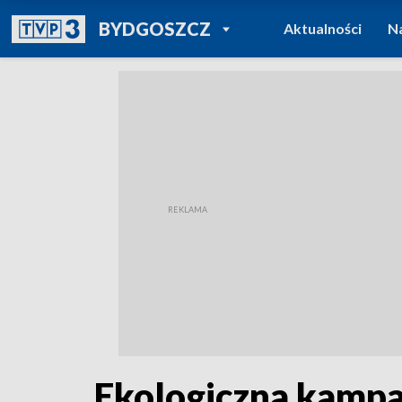
POWRÓT DO
BYDGOSZCZ
Aktualności
N
TVP REGIONY
Ekologiczna kampa