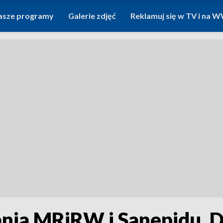
asze programy
Galerie zdjęć
Reklamuj się w TV i na
nia MRiRW i Sanepidu. Dz