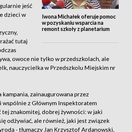
gularnie jeść
e dzieci w
Iwona Michałek oferuje pomoc
w pozyskaniu wsparcia na
remont szkoły z planetarium
zyczny,
rażać tutaj
odczas
zywa, owoce nie tylko w przedszkolach, ale
k, nauczycielka w Przedszkolu Miejskim nr
 kampania, zainaugurowana przez
i wspólnie z Głównym Inspektoratem
 tej znakomitej, dobrej żywności: w jaki
ię odżywiać, ale również, jaki jest związek
yrodą - tłumaczy Jan Krzysztof Ardanowski,