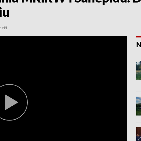
iu
ŁYŃ
N