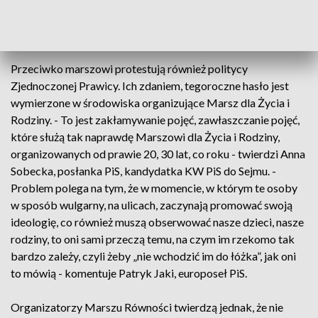
chłopak i dziewczyna. Żeby powstrzymać zapędy różnych
deprawatorów dzieci – wyjaśnia Wojciech Kałużyński z
Fundacja Pro „Prawo do życia”.
Przeciwko marszowi protestują również politycy
Zjednoczonej Prawicy. Ich zdaniem, tegoroczne hasło jest
wymierzone w środowiska organizujące Marsz dla Życia i
Rodziny. - To jest zakłamywanie pojęć, zawłaszczanie pojęć,
które służą tak naprawdę Marszowi dla Życia i Rodziny,
organizowanych od prawie 20, 30 lat, co roku - twierdzi Anna
Sobecka, posłanka PiS, kandydatka KW PiS do Sejmu. -
Problem polega na tym, że w momencie, w którym te osoby
w sposób wulgarny, na ulicach, zaczynają promować swoją
ideologię, co również muszą obserwować nasze dzieci, nasze
rodziny, to oni sami przeczą temu, na czym im rzekomo tak
bardzo zależy, czyli żeby „nie wchodzić im do łóżka”, jak oni
to mówią - komentuje Patryk Jaki, europoseł PiS.
Organizatorzy Marszu Równości twierdzą jednak, że nie