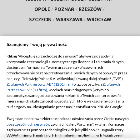
OPOLE
/
POZNAŃ
/
RZESZÓW
/
SZCZECIN
/
WARSZAWA
/
WROCŁAW
Szanujemy Twoją prywatność
Dołącz do nas:
Kliknij "Akceptuję i przechodzę do serwisu", aby wyrazić zgody na
korzystanie z technologii automatycznego śledzenia i zbierania danych,
TVP
dostęp do informacji na Twoim urządzeniu końcowym i ich
Abonament TVP
przechowywanie oraz na przetwarzanie Twoich danych osobowych przez
Regulamin TVP
nas, czyli Telewizję Polską S.A. w likwidacji (zwaną dalej również „TVP”),
Emisja w TVP
Polityka prywatności
Zaufanych Partnerów z IAB* (1201 firm)
oraz pozostałych
Zaufanych
Partnerów TVP (93 firm)
, w celach marketingowych (w tym do
Centrum informacji TVP
Moje zgody
zautomatyzowanego dopasowania reklam do Twoich zainteresowań i
mierzenia ich skuteczności) i pozostałych, które wskazujemy poniżej, a
Naziemna Telewizja Cyfrowa
Pomoc
także zgody na udostępnianie przez nas identyfikatora PPID do Google.
Sklep TVP
Biuro reklamy
Twoje dane osobowe zbierane podczas odwiedzania przez Ciebie naszych
Rada Programowa
Kontakt
poszczególnych serwisów
zwanych dalej „Portalem”, w tym informacje
zapisywane za pomocą technologii takich jak: pliki cookie, sygnalizatory
System NOS
WWW lub innych podobnych technologii umożliwiających świadczenie