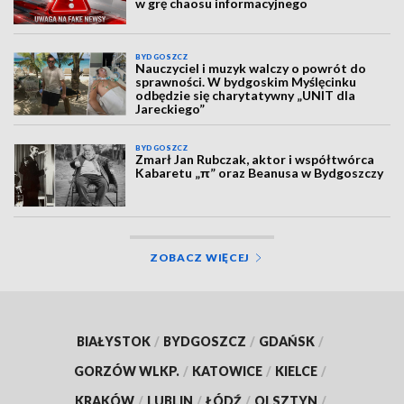
w grę chaosu informacyjnego
BYDGOSZCZ
Nauczyciel i muzyk walczy o powrót do
sprawności. W bydgoskim Myślęcinku
odbędzie się charytatywny „UNIT dla
Jareckiego”
BYDGOSZCZ
Zmarł Jan Rubczak, aktor i współtwórca
Kabaretu „π” oraz Beanusa w Bydgoszczy
ZOBACZ WIĘCEJ
BIAŁYSTOK
/
BYDGOSZCZ
/
GDAŃSK
/
GORZÓW WLKP.
/
KATOWICE
/
KIELCE
/
KRAKÓW
/
LUBLIN
/
ŁÓDŹ
/
OLSZTYN
/