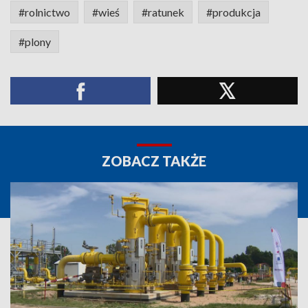
#rolnictwo
#wieś
#ratunek
#produkcja
#plony
ZOBACZ TAKŻE