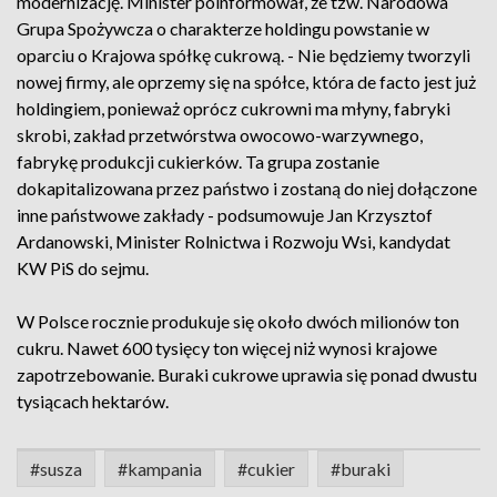
modernizację. Minister poinformował, że tzw. Narodowa
Grupa Spożywcza o charakterze holdingu powstanie w
oparciu o Krajowa spółkę cukrową. - Nie będziemy tworzyli
nowej firmy, ale oprzemy się na spółce, która de facto jest już
holdingiem, ponieważ oprócz cukrowni ma młyny, fabryki
skrobi, zakład przetwórstwa owocowo-warzywnego,
fabrykę produkcji cukierków. Ta grupa zostanie
dokapitalizowana przez państwo i zostaną do niej dołączone
inne państwowe zakłady - podsumowuje Jan Krzysztof
Ardanowski, Minister Rolnictwa i Rozwoju Wsi, kandydat
KW PiS do sejmu.
W Polsce rocznie produkuje się około dwóch milionów ton
cukru. Nawet 600 tysięcy ton więcej niż wynosi krajowe
zapotrzebowanie. Buraki cukrowe uprawia się ponad dwustu
tysiącach hektarów.
#susza
#kampania
#cukier
#buraki