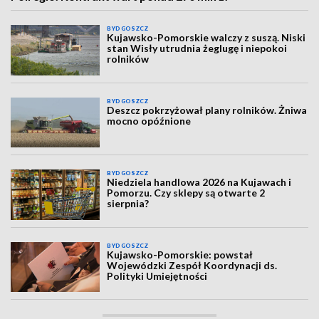
BYDGOSZCZ
Kujawsko-Pomorskie walczy z suszą. Niski
stan Wisły utrudnia żeglugę i niepokoi
rolników
BYDGOSZCZ
Deszcz pokrzyżował plany rolników. Żniwa
mocno opóźnione
BYDGOSZCZ
Niedziela handlowa 2026 na Kujawach i
Pomorzu. Czy sklepy są otwarte 2
sierpnia?
BYDGOSZCZ
Kujawsko-Pomorskie: powstał
Wojewódzki Zespół Koordynacji ds.
Polityki Umiejętności