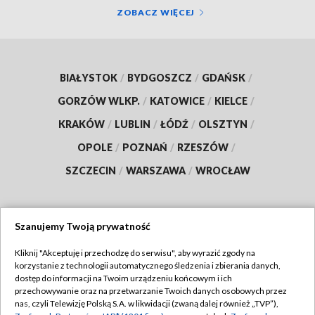
ZOBACZ WIĘCEJ
BIAŁYSTOK
/
BYDGOSZCZ
/
GDAŃSK
/
GORZÓW WLKP.
/
KATOWICE
/
KIELCE
/
KRAKÓW
/
LUBLIN
/
ŁÓDŹ
/
OLSZTYN
/
OPOLE
/
POZNAŃ
/
RZESZÓW
/
SZCZECIN
/
WARSZAWA
/
WROCŁAW
Szanujemy Twoją prywatność
Dołącz do nas:
Kliknij "Akceptuję i przechodzę do serwisu", aby wyrazić zgody na
korzystanie z technologii automatycznego śledzenia i zbierania danych,
TVP
dostęp do informacji na Twoim urządzeniu końcowym i ich
Abonament TVP
przechowywanie oraz na przetwarzanie Twoich danych osobowych przez
Regulamin TVP
nas, czyli Telewizję Polską S.A. w likwidacji (zwaną dalej również „TVP”),
Emisja w TVP