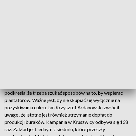
się pogorszyła, opóźniliśmy kampanię o dwa tygodnie, żeby
tego cukru było więcej, ale to i tak nic nie dało - dodaje z ca
dyr. Marcin Łukomski z-ca dyrektora cukrowni.
Niższe zbiory oznaczają obawy plantatorów o przyszłość.
Ten sezon nie jest wyjątkowy. Już zeszły rok nie rozpieszczał
rolników. Wtedy właściciele upraw także zmagali się z susza.
- Wysokość plonów wpływa na opłacalność - informuje
Krzysztof Nykiel, prezes Krajowego Związku Plantatorów
Buraka Cukrowego.
Dlatego też między innymi minister rolnictwa i rozwoju wsi
podkreśla, że trzeba szukać sposobów na to, by wspierać
plantatorów. Ważne jest, by nie skupiać się wyłącznie na
pozyskiwaniu cukru. Jan Krzysztof Ardanowski zwrócił
uwage , że istotne jest również utrzymanie dopłat do
produkcji buraków. Kampania w Kruszwicy odbywa się 138
raz. Zakład jest jednym z siedmiu, które przeszły