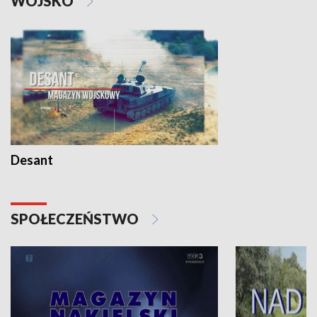
WOJSKO
Desant
SPOŁECZEŃSTWO