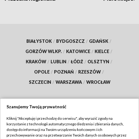
BIAŁYSTOK
/
BYDGOSZCZ
/
GDAŃSK
/
GORZÓW WLKP.
/
KATOWICE
/
KIELCE
/
KRAKÓW
/
LUBLIN
/
ŁÓDŹ
/
OLSZTYN
/
OPOLE
/
POZNAŃ
/
RZESZÓW
/
SZCZECIN
/
WARSZAWA
/
WROCŁAW
Szanujemy Twoją prywatność
Dołącz do nas:
Kliknij "Akceptuję i przechodzę do serwisu", aby wyrazić zgody na
korzystanie z technologii automatycznego śledzenia i zbierania danych,
TVP
dostęp do informacji na Twoim urządzeniu końcowym i ich
Abonament TVP
przechowywanie oraz na przetwarzanie Twoich danych osobowych przez
Regulamin TVP