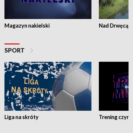
Magazyn nakielski
Nad Drwęcą
SPORT
Liga na skróty
Trening czyni 