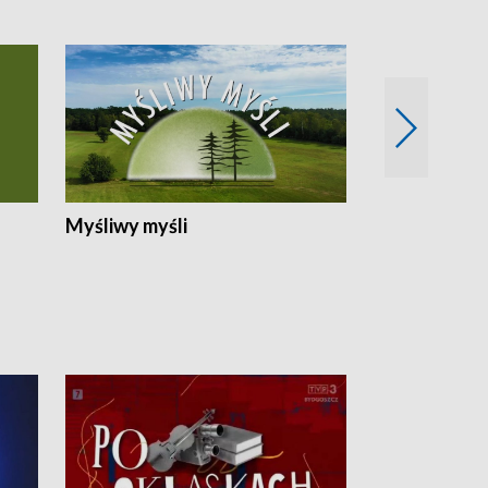
Myśliwy myśli
Spotkania z 