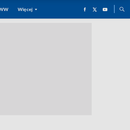
 WWW
Więcej