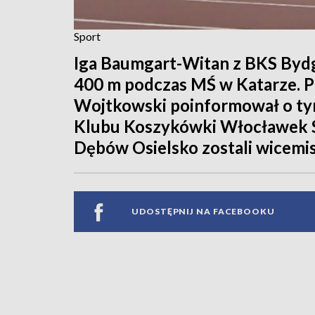
Sport
Iga Baumgart-Witan z BKS Bydg
400 m podczas MŚ w Katarze. 
Wojtkowski poinformował o tym
Klubu Koszykówki Włocławek S
Dębów Osielsko zostali wicemist
UDOSTĘPNIJ NA FACEBOOKU