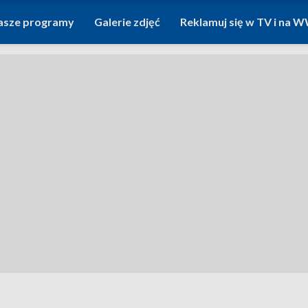
asze programy
Galerie zdjęć
Reklamuj się w TV i na