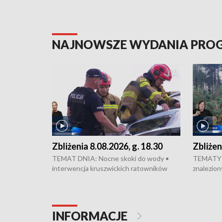
NAJNOWSZE WYDANIA PR
Zbliżenia 8.08.2026, g. 18.30
Zbliżen
TEMAT DNIA: Nocne skoki do wody •
TEMATY 
interwencja kruszwickich ratowników
znalezion
WOPR mogła zapobiec tragedii • Koniec
zaginione
prac na Rondzie Fordońskim • Na Wyspie
finał pra
Młyńskiej świętowano urodziny Mariana
Kujawskim
Rejewskiego • Kujawski Festiwal Pieśni
w Chełmni
INFORMACJE
Ludowej w Inowrocławiu • Rekord w
miastach 