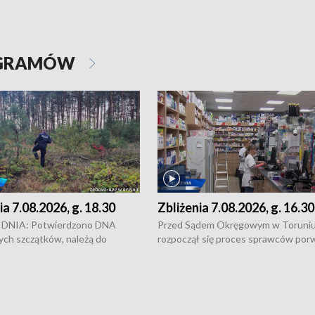
OGRAMÓW
ia 7.08.2026, g. 18.30
Zbliżenia 7.08.2026, g. 16.30
DNIA: Potwierdzono DNA
Przed Sądem Okręgowym w Toruni
ych szczątków, należą do
rozpoczął się proces sprawców por
j Jowity Zielińskiej • Tragiczny
pobicie i tortur pod Grudziądzem • 
c serwisowych w studni w Solcu
zł - tyle mogą wynosić straty po poż
 • Festiwal dziewięciu wzgórz
przy ul. Kossaka w Bydgoszczy •
e i Festiwal Wisły w kilku
Niebezpiecznie na drogach regionu 
regionu • Problem z realizacją
Dalszy ciąg sporu o pranie na bydgo