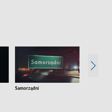
Samorządni
Wspólna sp