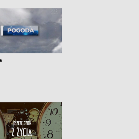
 spaleniu apteki w Bydgoszczy •
Kapuściskach
ąg sąsiedzkiego sporu o
nie prania
a