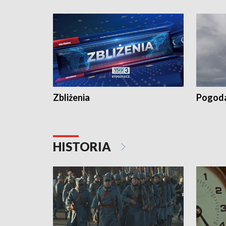
kiszeniu ogórków w gminie Łasin
recept po
Dalszy ci
wywiesza
Zbliżenia
Pogod
HISTORIA