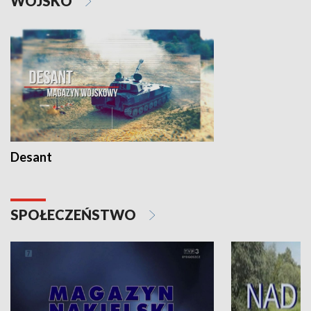
WOJSKO
Desant
SPOŁECZEŃSTWO