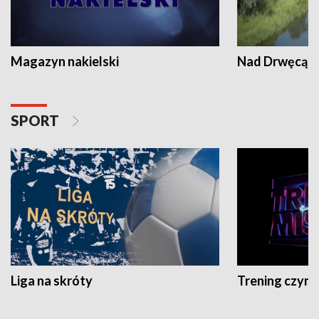
Magazyn nakielski
Nad Drwęcą
SPORT
Liga na skróty
Trening czyni 