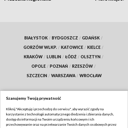
BIAŁYSTOK
/
BYDGOSZCZ
/
GDAŃSK
/
GORZÓW WLKP.
/
KATOWICE
/
KIELCE
/
KRAKÓW
/
LUBLIN
/
ŁÓDŹ
/
OLSZTYN
/
OPOLE
/
POZNAŃ
/
RZESZÓW
/
SZCZECIN
/
WARSZAWA
/
WROCŁAW
Szanujemy Twoją prywatność
Dołącz do nas:
Kliknij "Akceptuję i przechodzę do serwisu", aby wyrazić zgody na
korzystanie z technologii automatycznego śledzenia i zbierania danych,
TVP
dostęp do informacji na Twoim urządzeniu końcowym i ich
Abonament TVP
przechowywanie oraz na przetwarzanie Twoich danych osobowych przez
Regulamin TVP