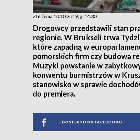
Zbliżenia 10.10.2019, g. 14.30
Drogowcy przedstawili stan pr
regionie. W Brukseli trwa Tydzi
które zapadną w europarlamenci
pomorskich firm czy budowa re
Muzyki powstanie w zabytkowy
konwentu burmistrzów w Krus
stanowisko w sprawie dochodów
do premiera.
UDOSTĘPNIJ NA FACEBOOKU