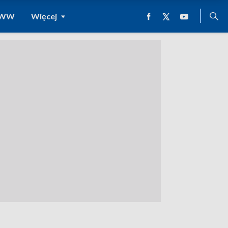
 WWW
Więcej