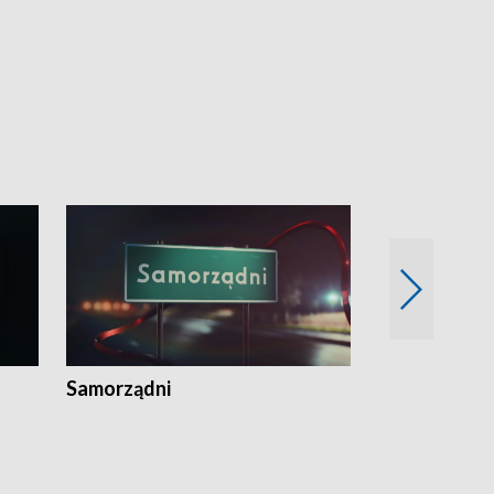
Samorządni
Wspólna sp