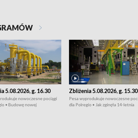
OGRAMÓW
ia 5.08.2026, g. 16.30
Zbliżenia 5.08.2026, g. 15.30
rodukuje nowoczesne pociągi
Pesa wyprodukuje nowoczesne poci
gio • Budowę nowej
dla Polregio • Jak zginęła 14-letnia
ktury gazowej między
dziewczyna z Torunia • Nowelizacja
m a Gustorzynem. •
ustawy o pomocy społecznej już
rsje wokół Wojewódzkiego
obowiązuje • W lasach pojawiły się ku
Specjalistycznego we
borowiki • Urodzaj kukurydzy w regi
 • Jaka była przyczyna śmierci