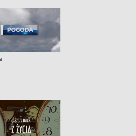
i z Torunia • Nowelizacja ustawy
społecznej już obowiązuje
a