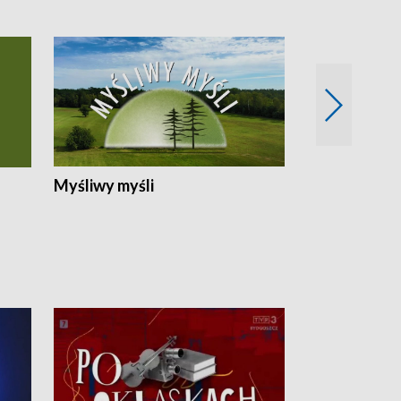
Myśliwy myśli
Spotkania z 