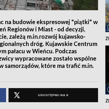
ac na budowie ekspresowej "piątki" w
eń Regionów i Miast - od decyzji,
e, zależą m.in.rozwój kujawsko-
Z
gionalnych dróg. Kujawskie Centrum
m pałacu w Wieńcu. Podczas
zwicy wypracowane zostało wspólne
 samorządów, które ma trafić m.in.
UDOSTĘPNIJ NA X
Z