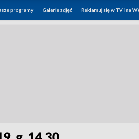
asze programy
Galerie zdjęć
Reklamuj się w TV i na
9, g. 14.30