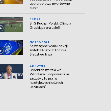
upału dołączą gwałtowne
burze
SPORT
STS Puchar Polski: Olimpia
Grudziądz gra dalej!
NA SYGNALE
Są wstępne wyniki sekcji
zwłok 14-latki z Torunia.
Śledztwo trwa
ZDROWIE
Dyrektor szpitala we
Włocławku odpowiada na
zarzuty. „To gra na
najgłębszych ludzkich
uczuciach”