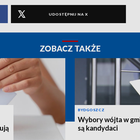
UDOSTĘPNIJ NA X
ZOBACZ TAKŻE
BYDGOSZCZ
Wybory wójta w gmin
ują
są kandydaci