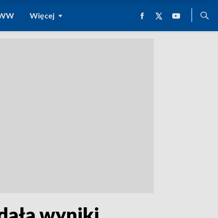
 WWW
Więcej
dała wyniki