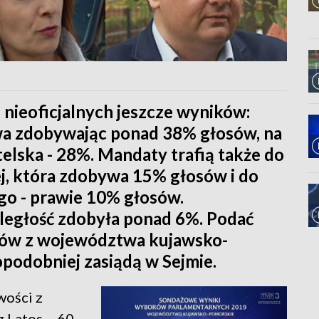
nieoficjalnych jeszcze wyników:
wa zdobywając ponad 38% głosów, na
elska - 28%. Mandaty trafią także do
, która zdobywa 15% głosów i do
o - prawie 10% głosów.
ległość zdobyła ponad 6%. Podać
tów z województwa kujawsko-
podobniej zasiądą w Sejmie.
wości z
 Latos – 60