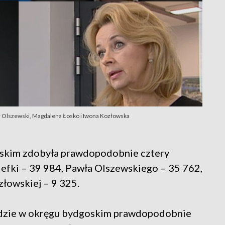
ł Olszewski, Magdalena Łosko i Iwona Kozłowska
oskim zdobyła prawdopodobnie cztery
iefki – 39 984, Pawła Olszewskiego – 35 762,
łowskiej – 9 325.
dzie w okręgu bydgoskim prawdopodobnie