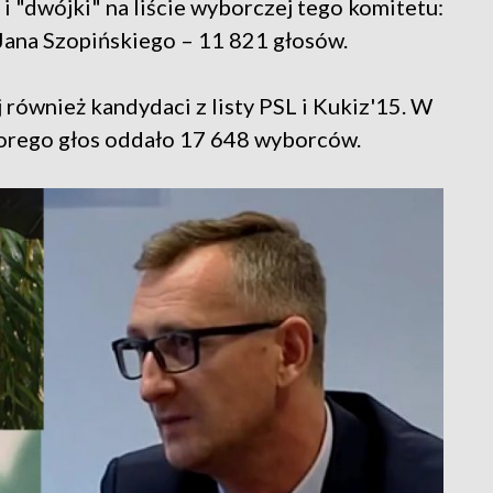
 i "dwójki" na liście wyborczej tego komitetu:
Jana Szopińskiego – 11 821 głosów.
również kandydaci z listy PSL i Kukiz'15. W
torego głos oddało 17 648 wyborców.