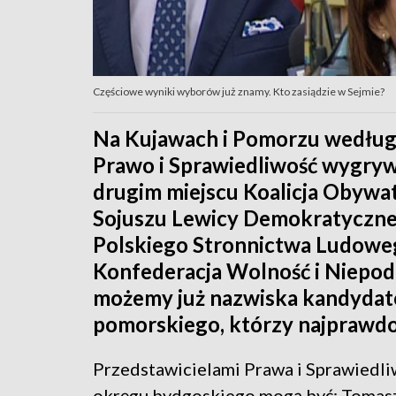
Częściowe wyniki wyborów już znamy. Kto zasiądzie w Sejmie?
Na Kujawach i Pomorzu według 
Prawo i Sprawiedliwość wygry
drugim miejscu Koalicja Obywat
Sojuszu Lewicy Demokratycznej
Polskiego Stronnictwa Ludoweg
Konfederacja Wolność i Niepod
możemy już nazwiska kandyda
pomorskiego, którzy najprawdo
Przedstawicielami Prawa i Sprawiedli
okręgu bydgoskiego mogą być: Tomasz