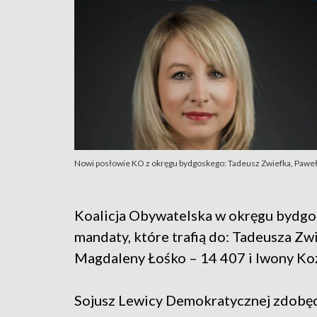
Nowi posłowie KO z okręgu bydgoskego: Tadeusz Zwiefka, Pawe
Koalicja Obywatelska w okręgu bydg
mandaty, które trafią do: Tadeusza Zw
Magdaleny Łośko – 14 407 i Iwony Koz
Sojusz Lewicy Demokratycznej zdobę