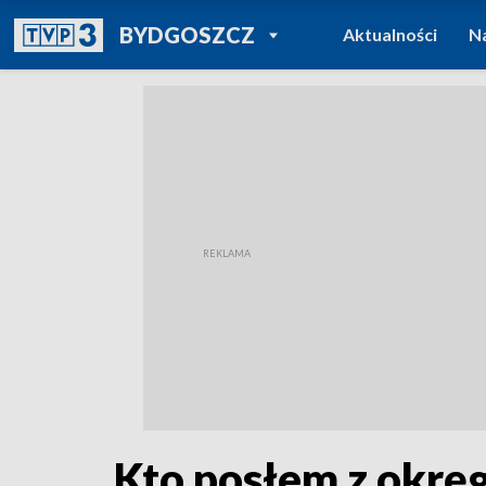
POWRÓT DO
BYDGOSZCZ
Aktualności
N
TVP REGIONY
Kto posłem z okrę