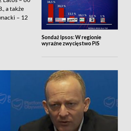
., a także
nacki – 12
Sondaż Ipsos: W regionie
wyraźne zwycięstwo PiS