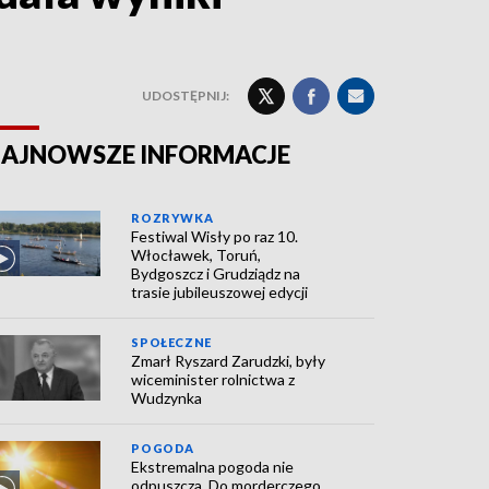
UDOSTĘPNIJ:
AJNOWSZE INFORMACJE
ROZRYWKA
Festiwal Wisły po raz 10.
Włocławek, Toruń,
Bydgoszcz i Grudziądz na
trasie jubileuszowej edycji
SPOŁECZNE
Zmarł Ryszard Zarudzki, były
wiceminister rolnictwa z
Wudzynka
POGODA
Ekstremalna pogoda nie
odpuszcza. Do morderczego