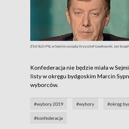
Z list SLD i PSL w Sejmie zasiądą: Krzysztof Gawkowski, Jan Szopi
Konfederacja nie będzie miała w Sejmi
listy w okręgu bydgoskim Marcin Sypn
wyborców.
#wybory 2019
#wybory
#okręg by
#konfederacja