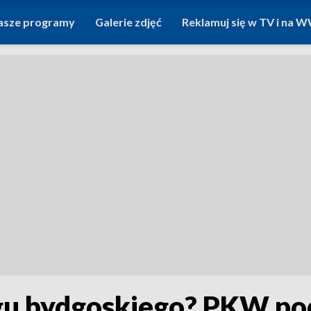
asze programy
Galerie zdjęć
Reklamuj się w TV i na
gu bydgoskiego? PKW po