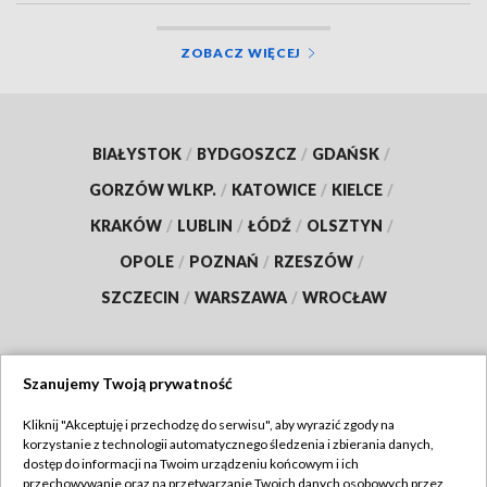
ZOBACZ WIĘCEJ
BIAŁYSTOK
/
BYDGOSZCZ
/
GDAŃSK
/
GORZÓW WLKP.
/
KATOWICE
/
KIELCE
/
KRAKÓW
/
LUBLIN
/
ŁÓDŹ
/
OLSZTYN
/
OPOLE
/
POZNAŃ
/
RZESZÓW
/
SZCZECIN
/
WARSZAWA
/
WROCŁAW
Szanujemy Twoją prywatność
Dołącz do nas:
Kliknij "Akceptuję i przechodzę do serwisu", aby wyrazić zgody na
korzystanie z technologii automatycznego śledzenia i zbierania danych,
TVP
dostęp do informacji na Twoim urządzeniu końcowym i ich
Abonament TVP
przechowywanie oraz na przetwarzanie Twoich danych osobowych przez