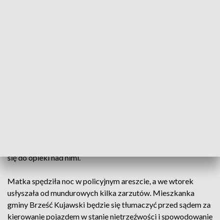
zdarzenia, drugi patrol odnalazł sprawcę kolizji. 31-latka
oświadczyła, iż wiozła dwoje małych dzieci do szkoły, a po
całym zdarzeniu nie chciała, by spóźniły się one na zajęcia.
Funkcjonariusze sprawdzili stan trzeźwości kobiety, okazało
się, ze miała ponad 2 promile alkoholu w organizmie.
Zatrzymano jej prawo jazdy i przewieziono na komendę.
Dodatkowo mundurowi niezwłocznie udali się do wskazanej
szkoły, gdzie po rozmowie z jej pracownikami ustalili, które
dzieci brały udział w zdarzeniu drogowym. Do maluchów w
wieku 4 i 7 lat wezwano karetkę. Załoga pogotowia
ratunkowego nie stwierdziła u nich obrażeń. O zdarzeniu
poinformowany został także ojciec dzieci, który zobowiązał
się do opieki nad nimi.
Matka spędziła noc w policyjnym areszcie, a we wtorek
usłyszała od mundurowych kilka zarzutów. Mieszkanka
gminy Brześć Kujawski będzie się tłumaczyć przed sądem za
kierowanie pojazdem w stanie nietrzeźwości i spowodowanie