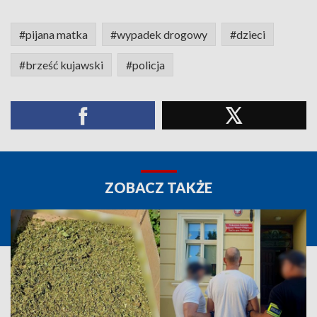
#pijana matka
#wypadek drogowy
#dzieci
#brześć kujawski
#policja
ZOBACZ TAKŻE