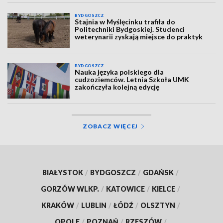
BYDGOSZCZ
Stajnia w Myślęcinku trafiła do
Politechniki Bydgoskiej. Studenci
weterynarii zyskają miejsce do praktyk
BYDGOSZCZ
Nauka języka polskiego dla
cudzoziemców. Letnia Szkoła UMK
zakończyła kolejną edycję
ZOBACZ WIĘCEJ
BIAŁYSTOK
/
BYDGOSZCZ
/
GDAŃSK
/
GORZÓW WLKP.
/
KATOWICE
/
KIELCE
/
KRAKÓW
/
LUBLIN
/
ŁÓDŹ
/
OLSZTYN
/
OPOLE
/
POZNAŃ
/
RZESZÓW
/