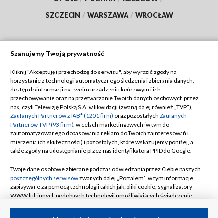
SZCZECIN
/
WARSZAWA
/
WROCŁAW
Szanujemy Twoją prywatność
Dołącz do nas:
Kliknij "Akceptuję i przechodzę do serwisu", aby wyrazić zgody na
korzystanie z technologii automatycznego śledzenia i zbierania danych,
TVP
dostęp do informacji na Twoim urządzeniu końcowym i ich
Abonament TVP
przechowywanie oraz na przetwarzanie Twoich danych osobowych przez
Regulamin TVP
nas, czyli Telewizję Polską S.A. w likwidacji (zwaną dalej również „TVP”),
Emisja w TVP
Polityka prywatności
Zaufanych Partnerów z IAB* (1201 firm)
oraz pozostałych
Zaufanych
Partnerów TVP (93 firm)
, w celach marketingowych (w tym do
Centrum informacji TVP
Moje zgody
zautomatyzowanego dopasowania reklam do Twoich zainteresowań i
mierzenia ich skuteczności) i pozostałych, które wskazujemy poniżej, a
Naziemna Telewizja Cyfrowa
Pomoc
także zgody na udostępnianie przez nas identyfikatora PPID do Google.
Sklep TVP
Biuro reklamy
Twoje dane osobowe zbierane podczas odwiedzania przez Ciebie naszych
Rada Programowa
Kontakt
poszczególnych serwisów
zwanych dalej „Portalem”, w tym informacje
zapisywane za pomocą technologii takich jak: pliki cookie, sygnalizatory
System NOS
WWW lub innych podobnych technologii umożliwiających świadczenie
dopasowanych i bezpiecznych usług, personalizację treści oraz reklam,
Informacje o nadawcy
Kanały
udostępnianie funkcji mediów społecznościowych oraz analizowanie