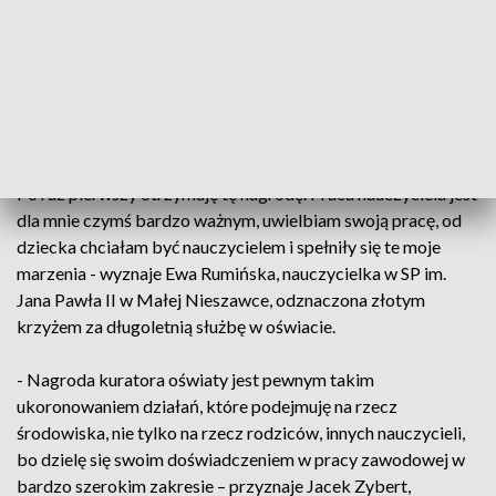
oznacza to dla mnie przypieczętowanie tej długiej pracy, bo
pracuję w szkole już 33. rok, więc taki medal to przynosi taką
satysfakcję dla nauczyciela – nie kryje Iwona Barczak,
zastępca dyrektora SP w Grębocinie, odznaczona złotym
krzyżem za długoletnią pracę w oświacie.
- Dzisiejsze wyróżnienie jest dla mnie ogromnym zaszczytem.
Po raz pierwszy otrzymuję tę nagrodę. Praca nauczyciela jest
dla mnie czymś bardzo ważnym, uwielbiam swoją pracę, od
dziecka chciałam być nauczycielem i spełniły się te moje
marzenia - wyznaje Ewa Rumińska, nauczycielka w SP im.
Jana Pawła II w Małej Nieszawce, odznaczona złotym
krzyżem za długoletnią służbę w oświacie.
- Nagroda kuratora oświaty jest pewnym takim
ukoronowaniem działań, które podejmuję na rzecz
środowiska, nie tylko na rzecz rodziców, innych nauczycieli,
bo dzielę się swoim doświadczeniem w pracy zawodowej w
bardzo szerokim zakresie – przyznaje Jacek Zybert,