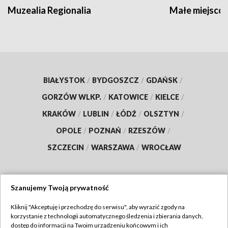
Muzealia Regionalia
Małe miejscow
BIAŁYSTOK
/
BYDGOSZCZ
/
GDAŃSK
/
GORZÓW WLKP.
/
KATOWICE
/
KIELCE
/
KRAKÓW
/
LUBLIN
/
ŁÓDŹ
/
OLSZTYN
/
OPOLE
/
POZNAŃ
/
RZESZÓW
/
SZCZECIN
/
WARSZAWA
/
WROCŁAW
Szanujemy Twoją prywatność
Dołącz do nas:
Kliknij "Akceptuję i przechodzę do serwisu", aby wyrazić zgody na
korzystanie z technologii automatycznego śledzenia i zbierania danych,
TVP
dostęp do informacji na Twoim urządzeniu końcowym i ich