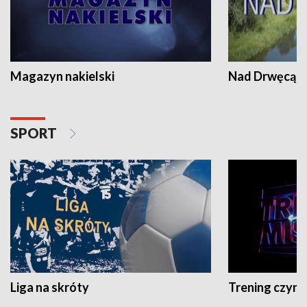
Magazyn nakielski
Nad Drwęcą
SPORT
Liga na skróty
Trening czyni 