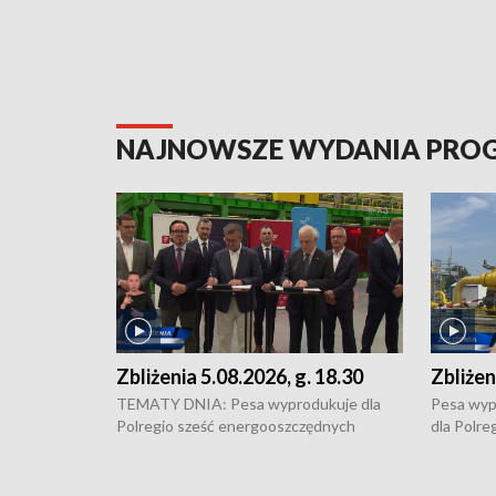
NAJNOWSZE WYDANIA PR
Zbliżenia 5.08.2026, g. 18.30
Zbliżen
TEMATY DNIA: Pesa wyprodukuje dla
Pesa wyp
Polregio sześć energooszczędnych
dla Polre
pociągów Elf 3. generacji, które na
infrastru
regionalne trasy wyjadą w 2029 roku,
Gdańskie
wzmacniając pozycję bydgoskiego
Kontrowe