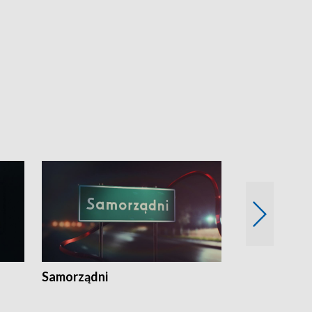
Samorządni
Wspólna sp