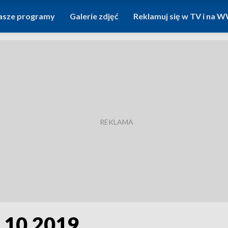
asze programy
Galerie zdjęć
Reklamuj się w TV i na
1.10.2019