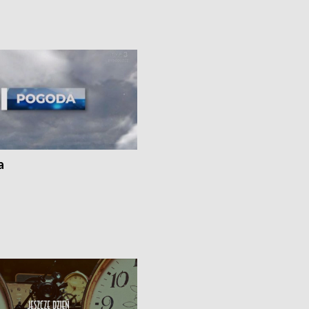
Specjalistycznego we
borowiki • Urodzaj kukurydzy w regi
 • Jaka była przyczyna śmierci
i z Torunia • Nowelizacja ustawy
społecznej już obowiązuje
a