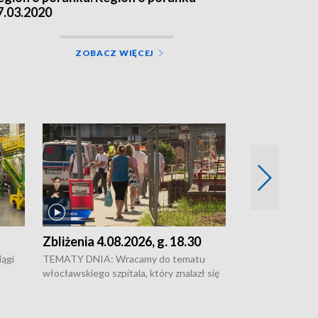
7.03.2020
ZOBACZ WIĘCEJ
Zbliżenia 4.08.2026, g. 18.30
Zbliżenia 4.0
ągi
TEMATY DNIA: Wracamy do tematu
Zakończyły się 
włocławskiego szpitala, który znalazł się
ulic Sułkowskieg
w głębokim kryzysie • Brakuje lekarzy w
Bydgoszczy • Duż
komisjach ZUS w regionie. Sprawy będzie
kierowców - zamkn
rki i
trzeba teraz załatwiać w Gdańsku i Łodzi
Wigury • W lasac