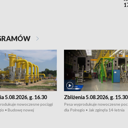
1
OGRAMÓW
ia 5.08.2026, g. 16.30
Zbliżenia 5.08.2026, g. 15.30
rodukuje nowoczesne pociągi
Pesa wyprodukuje nowoczesne poci
gio • Budowę nowej
dla Polregio • Jak zginęła 14-letnia
ktury gazowej między
dziewczyna z Torunia • Nowelizacja
m a Gustorzynem. •
ustawy o pomocy społecznej już
rsje wokół Wojewódzkiego
obowiązuje • W lasach pojawiły się ku