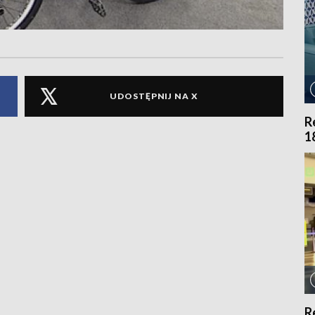
UDOSTĘPNIJ NA X
R
1
R