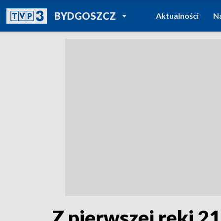
POWRÓT DO
BYDGOSZCZ
Aktualności
N
TVP REGIONY
Z pierwszej ręki 2