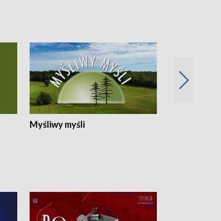
Myśliwy myśli
Spotkania z 