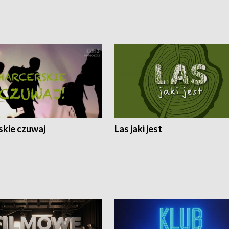
skie czuwaj
Las jaki jest