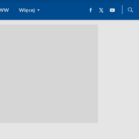
 WWW
Więcej