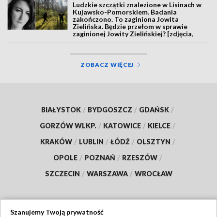
Ludzkie szczątki znalezione w Lisinach w
Kujawsko-Pomorskiem. Badania
zakończono. To zaginiona Jowita
Zielińska. Będzie przełom w sprawie
zaginionej Jowity Zielińskiej? [zdjęcia,
wideo, aktualizacja]
ZOBACZ WIĘCEJ
BIAŁYSTOK
/
BYDGOSZCZ
/
GDAŃSK
/
GORZÓW WLKP.
/
KATOWICE
/
KIELCE
/
KRAKÓW
/
LUBLIN
/
ŁÓDŹ
/
OLSZTYN
/
OPOLE
/
POZNAŃ
/
RZESZÓW
/
SZCZECIN
/
WARSZAWA
/
WROCŁAW
Szanujemy Twoją prywatność