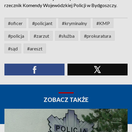
rzecznik Komendy Wojewódzkiej Policji w Bydgoszczy.
#oficer
#policjant
#kryminalny
#KMP
#policja
#zarzut
#służba
#prokuratura
#sąd
#areszt
ZOBACZ TAKŻE