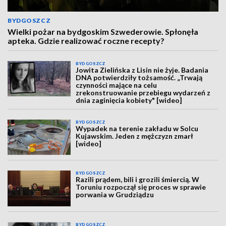
BYDGOSZCZ
Wielki pożar na bydgoskim Szwederowie. Spłonęła
apteka. Gdzie realizować roczne recepty?
BYDGOSZCZ
Jowita Zielińska z Lisin nie żyje. Badania
DNA potwierdziły tożsamość. „Trwają
czynności mające na celu
zrekonstruowanie przebiegu wydarzeń z
dnia zaginięcia kobiety" [wideo]
BYDGOSZCZ
Wypadek na terenie zakładu w Solcu
Kujawskim. Jeden z mężczyzn zmarł
[wideo]
BYDGOSZCZ
Razili prądem, bili i grozili śmiercią. W
Toruniu rozpoczął się proces w sprawie
porwania w Grudziądzu
BYDGOSZCZ