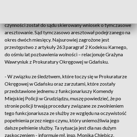
- Został zatrzymany 22 października. Zostały z nim
wykonane czynności, czyli usłyszał zarzuty. Po wykonaniu
czynności został do sądu skierowany wniosek o tymczasowe
aresztowanie. Sąd tymczasowo aresztował podejrzanego na
okres dwóch miesięcy. Najsurowiej zagrożone jest
przestępstwo z artykuły 263 paragraf 2 Kodeksu Karnego,
do ośmiu lat pozbawienia wolności – relacjonuje Grażyna
Wawryniuk z Prokuratury Okręgowej w Gdańsku.
- W związku ze śledztwem, które toczy się w Prokuraturze
Okręgowej w Gdańsku oraz zarzutami, które zostały
przedstawione jednemu z funkcjonariuszy Komendy
Miejskiej Policji w Grudziądzu, muszę powiedzieć, że po
stronie policji trwają procedury związane ze zwolnieniem
tego funkcjonariusza ze służby ze względu na oczywistość
popełnienia przez niego czynu, który uniemożliwia jego
dalsze pełnienie służby. Ta sytuacja jest dla nas dużym
zaskoczeniem - informuje mł. insp. Monika Chlebicz,