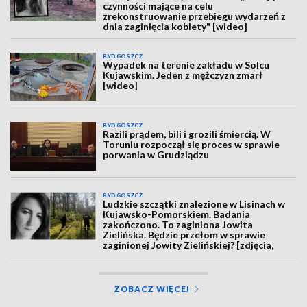
czynności mające na celu
zrekonstruowanie przebiegu wydarzeń z
dnia zaginięcia kobiety" [wideo]
BYDGOSZCZ
Wypadek na terenie zakładu w Solcu
Kujawskim. Jeden z mężczyzn zmarł
[wideo]
BYDGOSZCZ
Razili prądem, bili i grozili śmiercią. W
Toruniu rozpoczął się proces w sprawie
porwania w Grudziądzu
BYDGOSZCZ
Ludzkie szczątki znalezione w Lisinach w
Kujawsko-Pomorskiem. Badania
zakończono. To zaginiona Jowita
Zielińska. Będzie przełom w sprawie
zaginionej Jowity Zielińskiej? [zdjęcia,
wideo, aktualizacja]
ZOBACZ WIĘCEJ