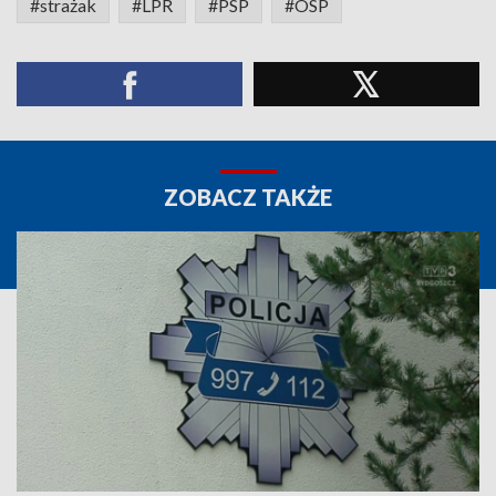
#strażak
#LPR
#PSP
#OSP
ZOBACZ TAKŻE