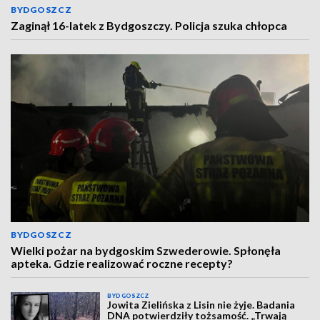
BYDGOSZCZ
Zaginął 16-latek z Bydgoszczy. Policja szuka chłopca
BYDGOSZCZ
Wielki pożar na bydgoskim Szwederowie. Spłonęła
apteka. Gdzie realizować roczne recepty?
BYDGOSZCZ
Jowita Zielińska z Lisin nie żyje. Badania
DNA potwierdziły tożsamość. „Trwają