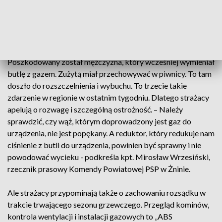
Poszkodowany w wybuchu mężczyzna, został znaleziony
przez strażaków pod gruzami zawalonego budynku. Z
ciężkimi obrażeniami ciała trafił do bydgoskiego szpitala.
Policja ustala dokładne przyczyny zdarzenia. Do eksplozji
doszło także w Mroczy w powiecie nakielskim.
Poszkodowany został mężczyzna, który wcześniej wymieniał
butlę z gazem. Zużytą miał przechowywać w piwnicy. To tam
doszło do rozszczelnienia i wybuchu. To trzecie takie
zdarzenie w regionie w ostatnim tygodniu. Dlatego strażacy
apelują o rozwagę i szczególną ostrożność. – Należy
sprawdzić, czy wąż, którym doprowadzony jest gaz do
urządzenia, nie jest popękany. A reduktor, który redukuje nam
ciśnienie z butli do urządzenia, powinien być sprawny i nie
powodować wycieku - podkreśla kpt. Mirosław Wrzesiński,
rzecznik prasowy Komendy Powiatowej PSP w Żninie.
Ale strażacy przypominają także o zachowaniu rozsądku w
trakcie trwającego sezonu grzewczego. Przegląd kominów,
kontrola wentylacji i instalacji gazowych to „ABS