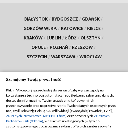
BIAŁYSTOK
/
BYDGOSZCZ
/
GDAŃSK
/
GORZÓW WLKP.
/
KATOWICE
/
KIELCE
/
KRAKÓW
/
LUBLIN
/
ŁÓDŹ
/
OLSZTYN
/
OPOLE
/
POZNAŃ
/
RZESZÓW
/
SZCZECIN
/
WARSZAWA
/
WROCŁAW
Szanujemy Twoją prywatność
Dołącz do nas:
Kliknij "Akceptuję i przechodzę do serwisu", aby wyrazić zgody na
korzystanie z technologii automatycznego śledzenia i zbierania danych,
TVP
dostęp do informacji na Twoim urządzeniu końcowym i ich
Abonament TVP
przechowywanie oraz na przetwarzanie Twoich danych osobowych przez
Regulamin TVP
nas, czyli Telewizję Polską S.A. w likwidacji (zwaną dalej również „TVP”),
Emisja w TVP
Polityka prywatności
Zaufanych Partnerów z IAB* (1201 firm)
oraz pozostałych
Zaufanych
Partnerów TVP (93 firm)
, w celach marketingowych (w tym do
Centrum informacji TVP
Moje zgody
zautomatyzowanego dopasowania reklam do Twoich zainteresowań i