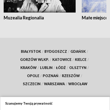
Muzealia Regionalia
Małe miejscow
BIAŁYSTOK
/
BYDGOSZCZ
/
GDAŃSK
/
GORZÓW WLKP.
/
KATOWICE
/
KIELCE
/
KRAKÓW
/
LUBLIN
/
ŁÓDŹ
/
OLSZTYN
/
OPOLE
/
POZNAŃ
/
RZESZÓW
/
SZCZECIN
/
WARSZAWA
/
WROCŁAW
Szanujemy Twoją prywatność
Dołącz do nas: