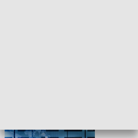
WYPOCZYNEK I REKREACJA
Studio lato
GOSPODARKA