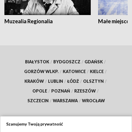
Muzealia Regionalia
Małe miejscow
BIAŁYSTOK
/
BYDGOSZCZ
/
GDAŃSK
/
GORZÓW WLKP.
/
KATOWICE
/
KIELCE
/
KRAKÓW
/
LUBLIN
/
ŁÓDŹ
/
OLSZTYN
/
OPOLE
/
POZNAŃ
/
RZESZÓW
/
SZCZECIN
/
WARSZAWA
/
WROCŁAW
Szanujemy Twoją prywatność
Dołącz do nas: