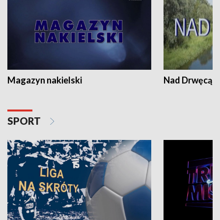
Magazyn nakielski
Nad Drwęcą
SPORT