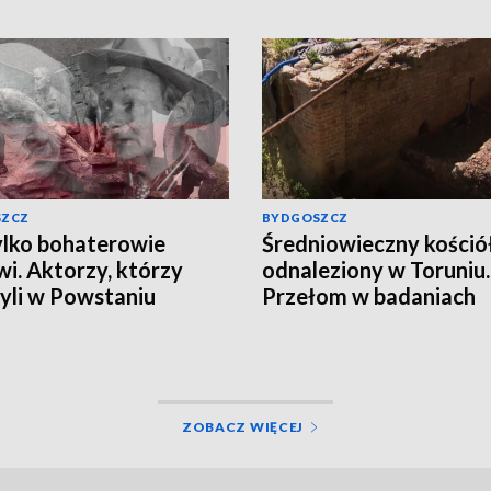
SZCZ
BYDGOSZCZ
ylko bohaterowie
Średniowieczny kośció
wi. Aktorzy, którzy
odnaleziony w Toruniu.
yli w Powstaniu
Przełom w badaniach
zawskim
archeologów
ZOBACZ WIĘCEJ