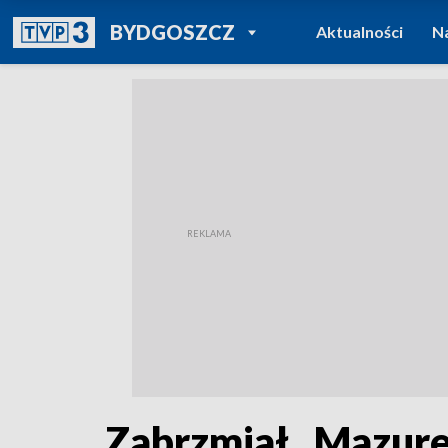
POWRÓT DO
BYDGOSZCZ
Aktualności
N
TVP REGIONY
Zabrzmiał „Mazure