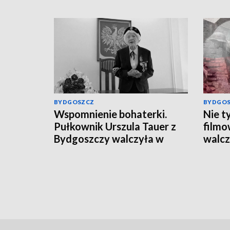
BYDGOSZCZ
BYDGO
Wspomnienie bohaterki.
Nie t
Pułkownik Urszula Tauer z
filmo
Bydgoszczy walczyła w
walcz
powstaniu warszawskim.
Wars
Zobacz reportaż