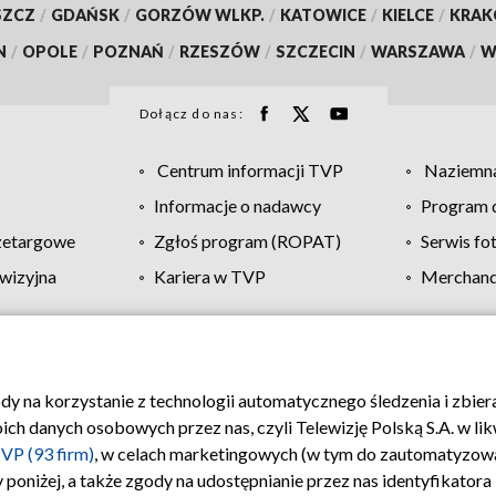
SZCZ
/
GDAŃSK
/
GORZÓW WLKP.
/
KATOWICE
/
KIELCE
/
KRA
N
/
OPOLE
/
POZNAŃ
/
RZESZÓW
/
SZCZECIN
/
WARSZAWA
/
W
Dołącz do nas:
Centrum informacji TVP
Naziemna
Informacje o nadawcy
Program d
zetargowe
Zgłoś program (ROPAT)
Serwis fo
wizyjna
Kariera w TVP
Merchandi
Polityka prywatności
Moje zgody
Pomoc
Biuro re
ody na korzystanie z technologii automatycznego śledzenia i zbie
 danych osobowych przez nas, czyli Telewizję Polską S.A. w likw
VP (93 firm)
, w celach marketingowych (w tym do zautomatyzow
 poniżej, a także zgody na udostępnianie przez nas identyfikator