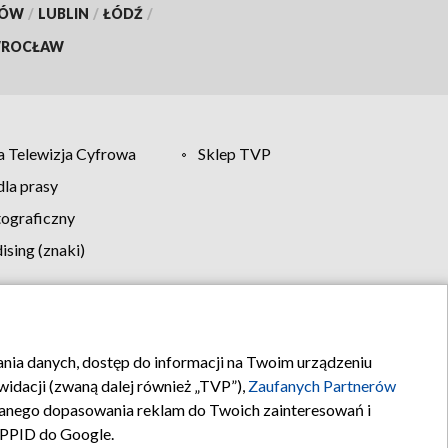
KÓW
/
LUBLIN
/
ŁÓDŹ
/
ROCŁAW
 Telewizja Cyfrowa
Sklep TVP
la prasy
tograficzny
sing (znaki)
klamy
Kontakt
rania danych, dostęp do informacji na Twoim urządzeniu
idacji (zwaną dalej również „TVP”),
Zaufanych Partnerów
anego dopasowania reklam do Twoich zainteresowań i
a PPID do Google.