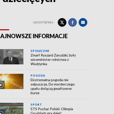
UDOSTĘPNIJ:
AJNOWSZE INFORMACJE
SPOŁECZNE
Zmarł Ryszard Zarudzki, były
wiceminister rolnictwa z
Wudzynka
POGODA
Ekstremalna pogoda nie
odpuszcza. Do morderczego
upału dołączą gwałtowne
burze
SPORT
STS Puchar Polski: Olimpia
Grudziądz gra dalej!