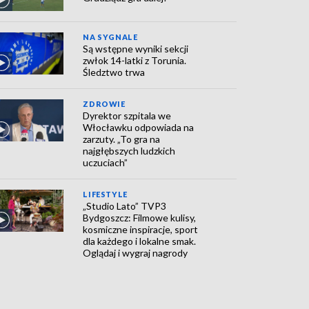
NA SYGNALE
Są wstępne wyniki sekcji
zwłok 14-latki z Torunia.
Śledztwo trwa
ZDROWIE
Dyrektor szpitala we
Włocławku odpowiada na
zarzuty. „To gra na
najgłębszych ludzkich
uczuciach”
LIFESTYLE
„Studio Lato” TVP3
Bydgoszcz: Filmowe kulisy,
kosmiczne inspiracje, sport
dla każdego i lokalne smak.
Oglądaj i wygraj nagrody