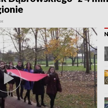
gionie
IE
N