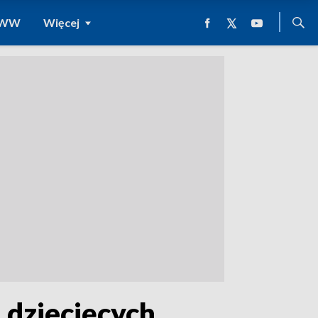
 WWW
Więcej
 dziecięcych