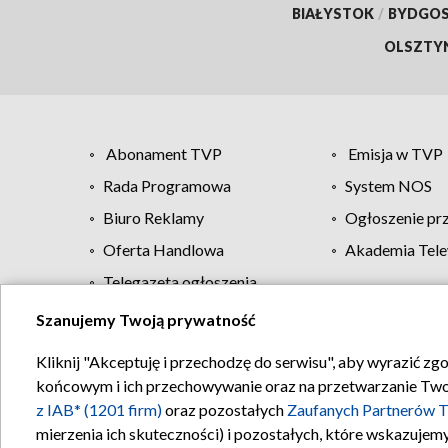
BIAŁYSTOK
/
BYDGO
OLSZTY
Abonament TVP
Emisja w TVP
Rada Programowa
System NOS
Biuro Reklamy
Ogłoszenie pr
Oferta Handlowa
Akademia Tele
Telegazeta ogłoszenia
Szanujemy Twoją prywatność
Regulamin TVP
Kliknij "Akceptuję i przechodzę do serwisu", aby wyrazić zg
końcowym i ich przechowywanie oraz na przetwarzanie Twoich
z IAB* (1201 firm)
oraz pozostałych
Zaufanych Partnerów T
mierzenia ich skuteczności) i pozostałych, które wskazujemy