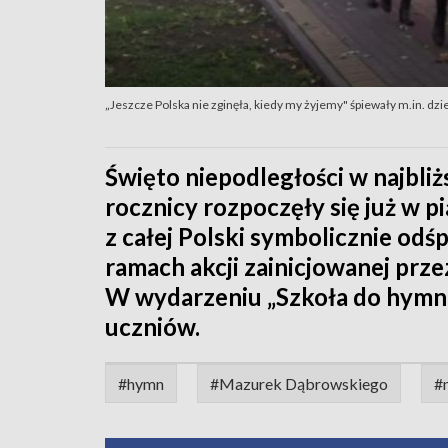
„Jeszcze Polska nie zginęła, kiedy my żyjemy" śpiewały m.in. dzi
Święto niepodległości w najbliż
rocznicy rozpoczęły się już w pi
z całej Polski symbolicznie od
ramach akcji zainicjowanej prz
W wydarzeniu „Szkoła do hymnu
uczniów.
#hymn
#Mazurek Dąbrowskiego
#