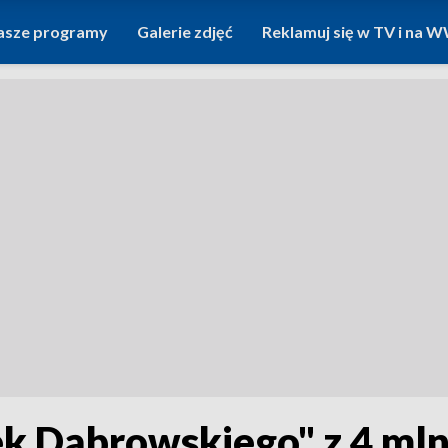
asze programy
Galerie zdjęć
Reklamuj się w TV i na
k Dąbrowskiego" z 4 mln