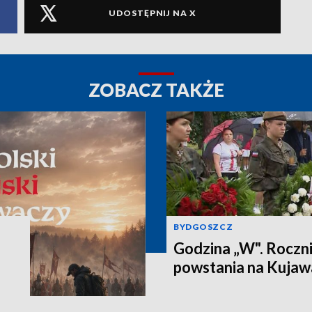
UDOSTĘPNIJ NA X
ZOBACZ TAKŻE
BYDGOSZCZ
Godzina „W". Rocz
powstania na Kujaw