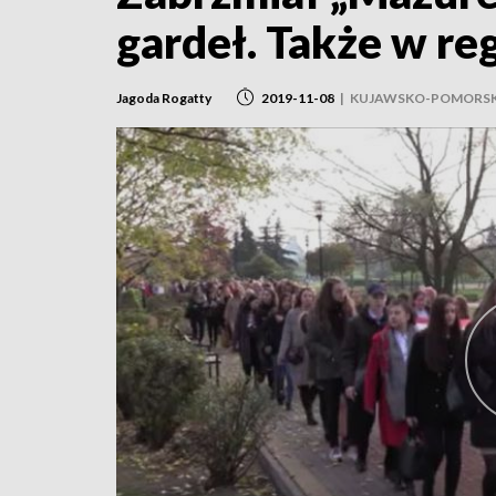
gardeł. Także w re
Jagoda Rogatty
2019-11-08
|
KUJAWSKO-POMORSK