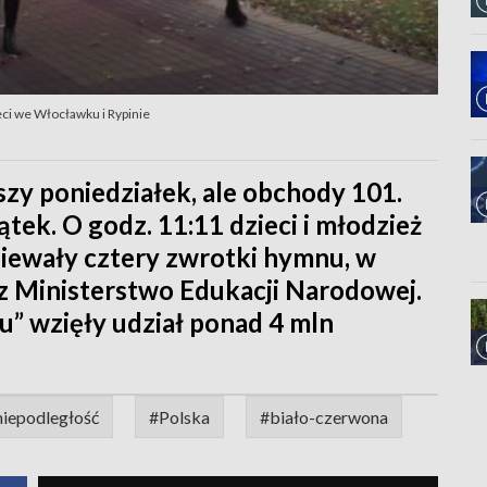
eci we Włocławku i Rypinie
szy poniedziałek, ale obchody 101.
ątek. O godz. 11:11 dzieci i młodzież
śpiewały cztery zwrotki hymnu, w
ez Ministerstwo Edukacji Narodowej.
” wzięły udział ponad 4 mln
niepodległość
#Polska
#biało-czerwona