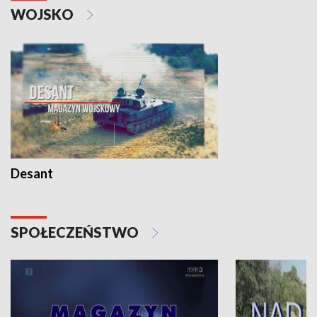
WOJSKO
Desant
SPOŁECZEŃSTWO