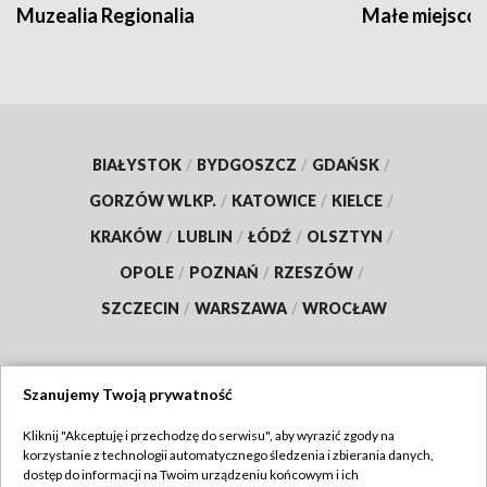
Muzealia Regionalia
Małe miejscow
BIAŁYSTOK
/
BYDGOSZCZ
/
GDAŃSK
/
GORZÓW WLKP.
/
KATOWICE
/
KIELCE
/
KRAKÓW
/
LUBLIN
/
ŁÓDŹ
/
OLSZTYN
/
OPOLE
/
POZNAŃ
/
RZESZÓW
/
SZCZECIN
/
WARSZAWA
/
WROCŁAW
Szanujemy Twoją prywatność
Dołącz do nas:
Kliknij "Akceptuję i przechodzę do serwisu", aby wyrazić zgody na
korzystanie z technologii automatycznego śledzenia i zbierania danych,
TVP
dostęp do informacji na Twoim urządzeniu końcowym i ich