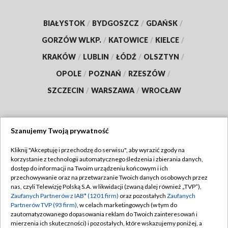
BIAŁYSTOK
/
BYDGOSZCZ
/
GDAŃSK
/
GORZÓW WLKP.
/
KATOWICE
/
KIELCE
/
KRAKÓW
/
LUBLIN
/
ŁÓDŹ
/
OLSZTYN
/
OPOLE
/
POZNAŃ
/
RZESZÓW
/
SZCZECIN
/
WARSZAWA
/
WROCŁAW
Szanujemy Twoją prywatność
Dołącz do nas:
Kliknij "Akceptuję i przechodzę do serwisu", aby wyrazić zgody na
korzystanie z technologii automatycznego śledzenia i zbierania danych,
TVP
dostęp do informacji na Twoim urządzeniu końcowym i ich
Abonament TVP
przechowywanie oraz na przetwarzanie Twoich danych osobowych przez
Regulamin TVP
nas, czyli Telewizję Polską S.A. w likwidacji (zwaną dalej również „TVP”),
Emisja w TVP
Polityka prywatności
Zaufanych Partnerów z IAB* (1201 firm)
oraz pozostałych
Zaufanych
Partnerów TVP (93 firm)
, w celach marketingowych (w tym do
Centrum informacji TVP
Moje zgody
zautomatyzowanego dopasowania reklam do Twoich zainteresowań i
mierzenia ich skuteczności) i pozostałych, które wskazujemy poniżej, a
Naziemna Telewizja Cyfrowa