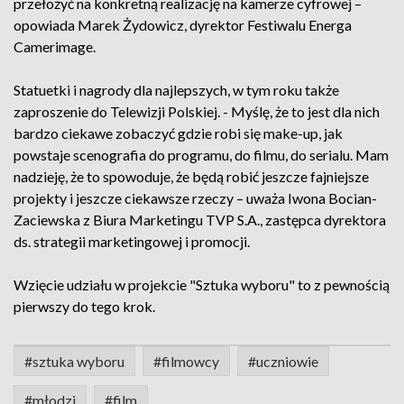
przełożyć na konkretną realizację na kamerze cyfrowej –
opowiada Marek Żydowicz, dyrektor Festiwalu Energa
Camerimage.
Statuetki i nagrody dla najlepszych, w tym roku także
zaproszenie do Telewizji Polskiej. - Myślę, że to jest dla nich
bardzo ciekawe zobaczyć gdzie robi się make-up, jak
powstaje scenografia do programu, do filmu, do serialu. Mam
nadzieję, że to spowoduje, że będą robić jeszcze fajniejsze
projekty i jeszcze ciekawsze rzeczy – uważa Iwona Bocian-
Zaciewska z Biura Marketingu TVP S.A., zastępca dyrektora
ds. strategii marketingowej i promocji.
Wzięcie udziału w projekcie "Sztuka wyboru" to z pewnością
pierwszy do tego krok.
#sztuka wyboru
#filmowcy
#uczniowie
#młodzi
#film