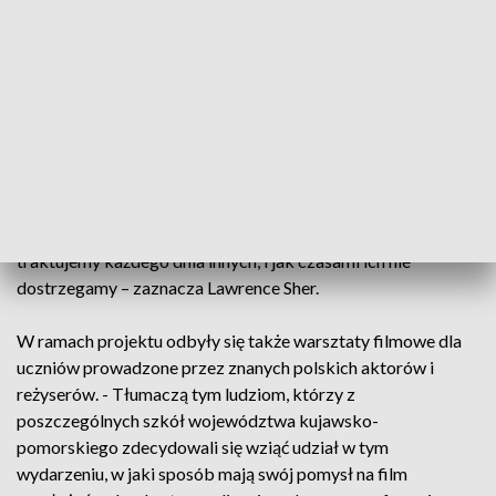
Departamentu Zdrowia Urzędu Marszałkowskiego w
Toruniu.
To spotkanie było podsumowaniem całego projektu, ale
przede wszystkim możliwością rozmowy z ludźmi kina. O
początkach swojej filmowej drogi mówił autor zdjęć
Lawrence Sher. To jego pracę podziwiają widzowie głośnego
filmu "Joker". - Oczywiście to film o popularnej postaci z
komiksu, ale tak naprawdę chcieliśmy pokazać jak
traktujemy każdego dnia innych, i jak czasami ich nie
dostrzegamy – zaznacza Lawrence Sher.
W ramach projektu odbyły się także warsztaty filmowe dla
uczniów prowadzone przez znanych polskich aktorów i
reżyserów. - Tłumaczą tym ludziom, którzy z
poszczególnych szkół województwa kujawsko-
pomorskiego zdecydowali się wziąć udział w tym
wydarzeniu, w jaki sposób mają swój pomysł na film