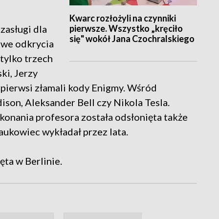
Kwarc rozłożyli na czynniki
pierwsze. Wszystko „kręciło
zasługi dla
się" wokół Jana Czochralskiego
owe odkrycia
 tylko trzech
ki, Jerzy
o pierwsi złamali kody Enigmy. Wśród
son, Aleksander Bell czy Nikola Tesla.
konania profesora została odsłonięta także
aukowiec wykładał przez lata.
ęta w Berlinie.