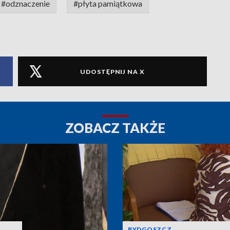
#odznaczenie
#płyta pamiątkowa
UDOSTĘPNIJ NA X
ZOBACZ TAKŻE
BYDGOSZCZ