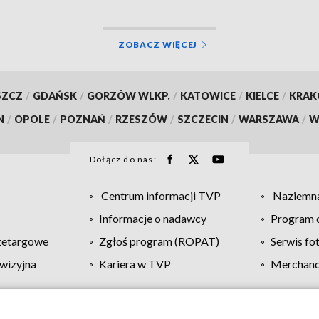
ZOBACZ WIĘCEJ
SZCZ
/
GDAŃSK
/
GORZÓW WLKP.
/
KATOWICE
/
KIELCE
/
KRA
N
/
OPOLE
/
POZNAŃ
/
RZESZÓW
/
SZCZECIN
/
WARSZAWA
/
W
Dołącz do nas:
Centrum informacji TVP
Naziemna
Informacje o nadawcy
Program d
zetargowe
Zgłoś program (ROPAT)
Serwis fo
wizyjna
Kariera w TVP
Merchandi