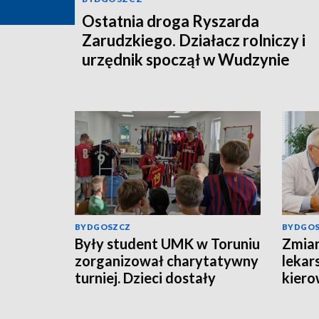
Ostatnia droga Ryszarda
Zarudzkiego. Działacz rolniczy i
urzędnik spoczął w Wudzynie
BYDGOSZCZ
BYDGO
Były student UMK w Toruniu
Zmian
zorganizował charytatywny
lekar
turniej. Dzieci dostały
kiero
oryginalne koszulki
Łodzi
piłkarskie [zdjęcia]