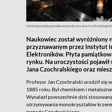
Odsłonięcie płyty pamiątkowej profesora Jana Czochralskiego (fot
Naukowiec został wyróżniony
przyznawanym przez Instytut I
Elektroników. Płyta pamiątkowa
rynku. Na uroczystości pojawił 
Jana Czochralskiego oraz mies
Profesor Jan Czochralski urodził się 
1885 roku. Był chemikiem i metalozna
Wynalazł powszechnie dziś stosowan
otrzymywania monokryształów krzem
metodą Czochralskiego.