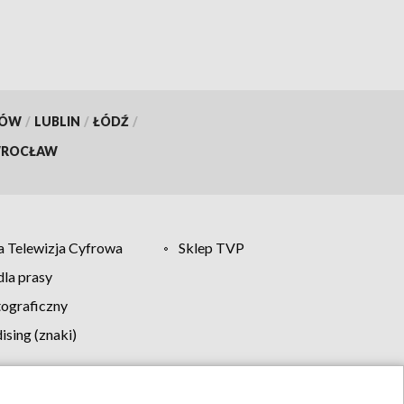
KÓW
/
LUBLIN
/
ŁÓDŹ
/
ROCŁAW
 Telewizja Cyfrowa
Sklep TVP
la prasy
tograficzny
sing (znaki)