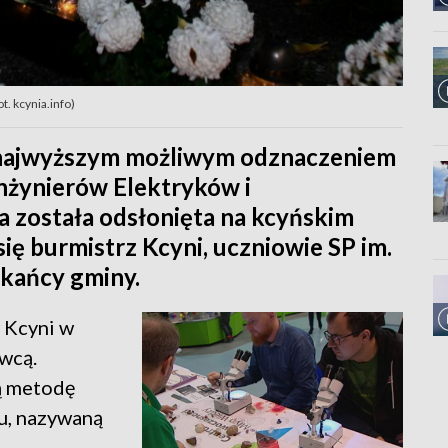
. kcynia.info)
 najwyższym możliwym odznaczeniem
nżynierów Elektryków i
 została odsłonięta na kcyńskim
się burmistrz Kcyni, uczniowie SP im.
zkańcy gminy.
w Kcyni w
wcą.
ą metodę
u, nazywaną