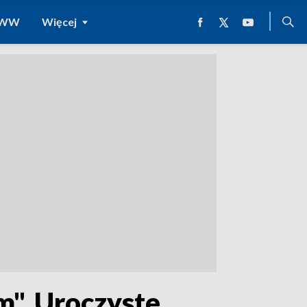
 WWW
Więcej
m". Uroczyste