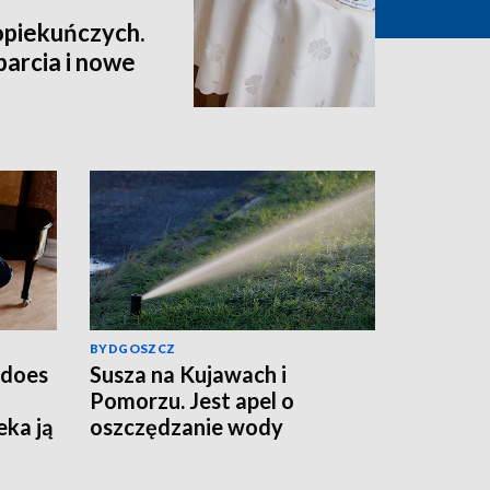
opiekuńczych.
arcia i nowe
BYDGOSZCZ
edoes
Susza na Kujawach i
Pomorzu. Jest apel o
eka ją
oszczędzanie wody