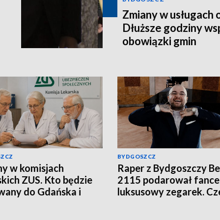
Zmiany w usługach 
Dłuższe godziny wsp
obowiązki gmin
SZCZ
BYDGOSZCZ
y w komisjach
Raper z Bydgoszczy B
skich ZUS. Kto będzie
2115 podarował fance
wany do Gdańska i
luksusowy zegarek. Cz
?
podatek?