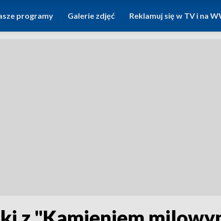
asze programy
Galerie zdjęć
Reklamuj się w TV i na
ski z "Kamieniem milowy