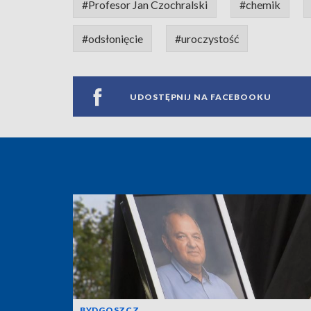
#Profesor Jan Czochralski
#chemik
#odsłonięcie
#uroczystość
UDOSTĘPNIJ NA FACEBOOKU
BYDGOSZCZ