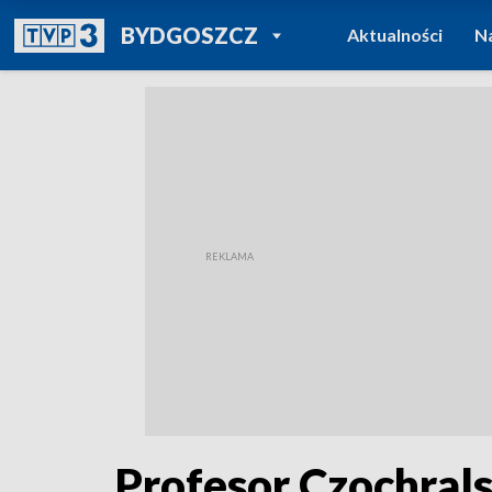
POWRÓT DO
BYDGOSZCZ
Aktualności
N
TVP REGIONY
Profesor Czochral