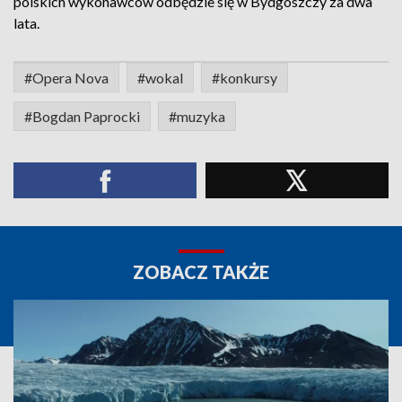
polskich wykonawców odbędzie się w Bydgoszczy za dwa
lata.
#Opera Nova
#wokal
#konkursy
#Bogdan Paprocki
#muzyka
ZOBACZ TAKŻE