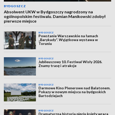
BYDGOSZCZ
Absolwent UKW w Bydgoszczy nagrodzony na
ogólnopolskim festiwalu. Damian Manikowski zdobył
pierwsze miejsce
BYDGOSZCZ
Powstanie Warszawskie na łamach
„Barykady”. Wyjątkowa wystawa w
Toruniu
BYDGOSZCZ
Jubileuszowy 10. Festiwal Wisły 2026.
Znamy trasę i atrakcje
BYDGOSZCZ
Darmowe Kino Plenerowe nad Balatonem.
Pokazy w nowym miejscu na bydgoskich
Bartodziejach
BYDGOSZCZ
Dramatyczna historia pięciu księży wraca