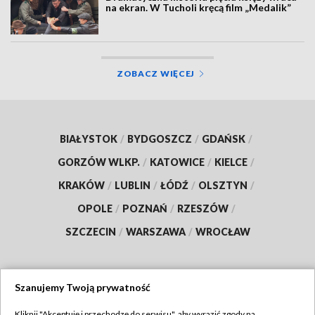
na ekran. W Tucholi kręcą film „Medalik”
ZOBACZ WIĘCEJ
BIAŁYSTOK
/
BYDGOSZCZ
/
GDAŃSK
/
GORZÓW WLKP.
/
KATOWICE
/
KIELCE
/
KRAKÓW
/
LUBLIN
/
ŁÓDŹ
/
OLSZTYN
/
OPOLE
/
POZNAŃ
/
RZESZÓW
/
SZCZECIN
/
WARSZAWA
/
WROCŁAW
Szanujemy Twoją prywatność
Dołącz do nas:
Kliknij "Akceptuję i przechodzę do serwisu", aby wyrazić zgody na