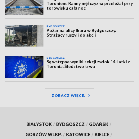
Toruniem. Ranny mężczyzna przeleżał przy
torowisku całą noc
BYDGOSZCZ
Pożar na ulicy Ikara w Bydgoszczy.
Strażacy ruszyli do akcji
BYDGOSZCZ
Są wstępne wyniki sekcji zwłok 14-latki z
Torunia. Śledztwo trwa
ZOBACZ WIĘCEJ
BIAŁYSTOK
/
BYDGOSZCZ
/
GDAŃSK
/
GORZÓW WLKP.
/
KATOWICE
/
KIELCE
/