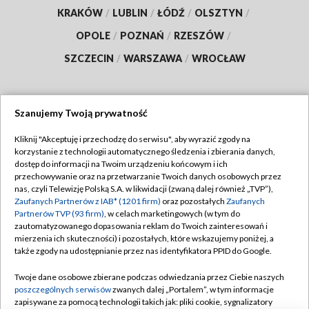
KRAKÓW
/
LUBLIN
/
ŁÓDŹ
/
OLSZTYN
/
OPOLE
/
POZNAŃ
/
RZESZÓW
/
SZCZECIN
/
WARSZAWA
/
WROCŁAW
Szanujemy Twoją prywatność
Dołącz do nas:
Kliknij "Akceptuję i przechodzę do serwisu", aby wyrazić zgody na
korzystanie z technologii automatycznego śledzenia i zbierania danych,
TVP
dostęp do informacji na Twoim urządzeniu końcowym i ich
Abonament TVP
przechowywanie oraz na przetwarzanie Twoich danych osobowych przez
Regulamin TVP
nas, czyli Telewizję Polską S.A. w likwidacji (zwaną dalej również „TVP”),
Emisja w TVP
Polityka prywatności
Zaufanych Partnerów z IAB* (1201 firm)
oraz pozostałych
Zaufanych
Partnerów TVP (93 firm)
, w celach marketingowych (w tym do
Centrum informacji TVP
Moje zgody
zautomatyzowanego dopasowania reklam do Twoich zainteresowań i
mierzenia ich skuteczności) i pozostałych, które wskazujemy poniżej, a
Naziemna Telewizja Cyfrowa
Pomoc
także zgody na udostępnianie przez nas identyfikatora PPID do Google.
Sklep TVP
Biuro reklamy
Twoje dane osobowe zbierane podczas odwiedzania przez Ciebie naszych
Rada Programowa
Kontakt
poszczególnych serwisów
zwanych dalej „Portalem”, w tym informacje
zapisywane za pomocą technologii takich jak: pliki cookie, sygnalizatory