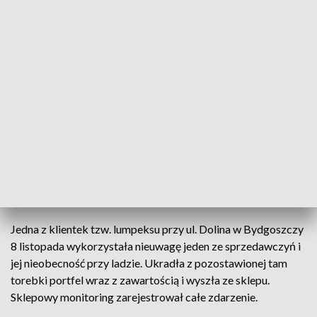
Bydgoska policja apeluje o pomoc w ustaleniu tej kobiety
Kobiety, która dokonała kradzieży „na oczach
kamery", poszukują policjanci z komisariatu
Szwederowo.
Jedna z klientek tzw. lumpeksu przy ul. Dolina w Bydgoszczy
8 listopada wykorzystała nieuwagę jeden ze sprzedawczyń i
jej nieobecność przy ladzie. Ukradła z pozostawionej tam
torebki portfel wraz z zawartością i wyszła ze sklepu.
Sklepowy monitoring zarejestrował całe zdarzenie.