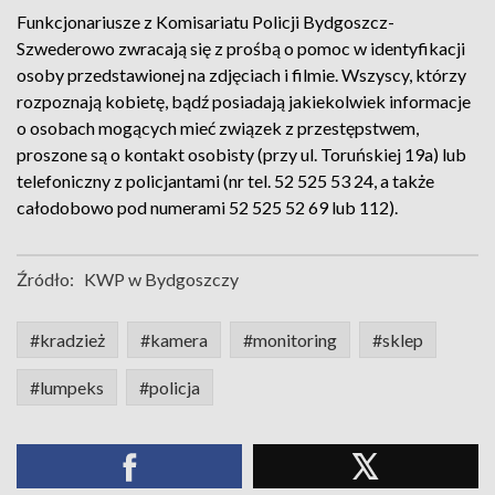
Funkcjonariusze z Komisariatu Policji Bydgoszcz-
Szwederowo zwracają się z prośbą o pomoc w identyfikacji
osoby przedstawionej na zdjęciach i filmie. Wszyscy, którzy
rozpoznają kobietę, bądź posiadają jakiekolwiek informacje
o osobach mogących mieć związek z przestępstwem,
proszone są o kontakt osobisty (przy ul. Toruńskiej 19a) lub
telefoniczny z policjantami (nr tel. 52 525 53 24, a także
całodobowo pod numerami 52 525 52 69 lub 112).
Źródło:
KWP w Bydgoszczy
#kradzież
#kamera
#monitoring
#sklep
#lumpeks
#policja