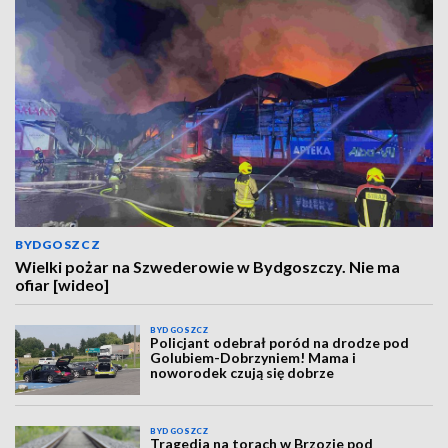
BYDGOSZCZ
Wielki pożar na Szwederowie w Bydgoszczy. Nie ma
ofiar [wideo]
BYDGOSZCZ
Policjant odebrał poród na drodze pod
Golubiem-Dobrzyniem! Mama i
noworodek czują się dobrze
BYDGOSZCZ
Tragedia na torach w Brzozie pod