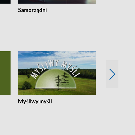
Samorządni
Wspólna sp
Myśliwy myśli
Spotkania z 