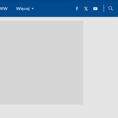
 WWW
Więcej