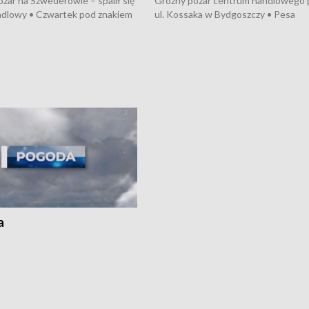
żar na Szwederowie – spalił się
Groźny pożar centrum handlowego 
ndlowy • Czwartek pod znakiem
ul. Kossaka w Bydgoszczy • Pesa
burz • Dobre prognozy dla
wyprodukuje nowoczesne,
 – rolnicy mogą liczyć na
energooszczędne pociągi dla Polregi
lony • Akcja porodowa na trasie
Zmiany w przepisach o pomocy
uń – pomógł policyjny patrol •
społecznej • Przed nami 10. jubileu
my na kolejną odsłonę programu
Festiwal Wisły
ato”
a