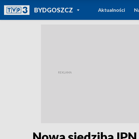
POWRÓT DO
BYDGOSZCZ
Aktualności
N
TVP REGIONY
Nowa siedziba IPN