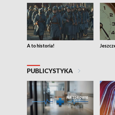
A to historia!
Jeszcze
PUBLICYSTYKA