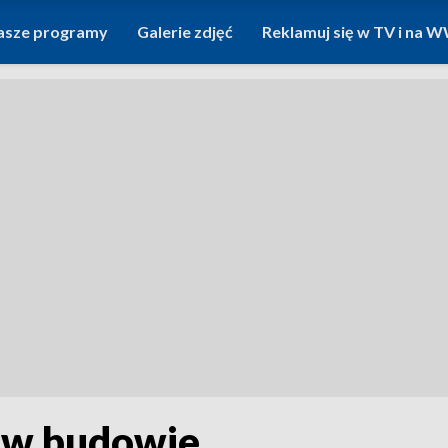
asze programy
Galerie zdjęć
Reklamuj się w TV i na
 w budowie