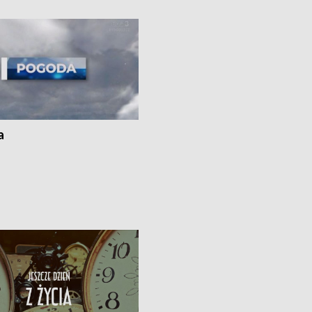
ato”
a