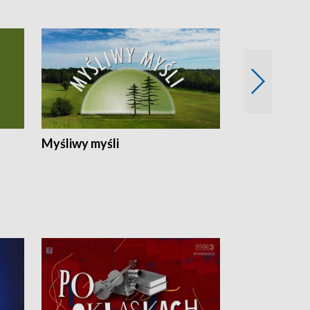
Myśliwy myśli
Spotkania z 