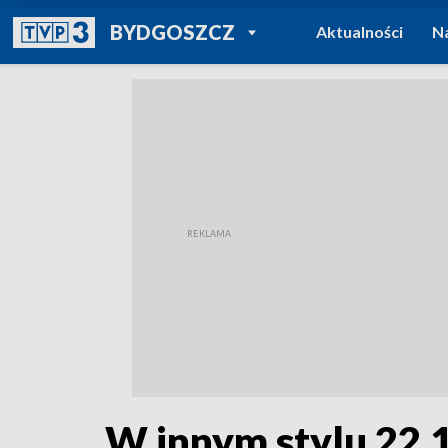
POWRÓT DO
BYDGOSZCZ
Aktualności
N
TVP REGIONY
W innym stylu 22.