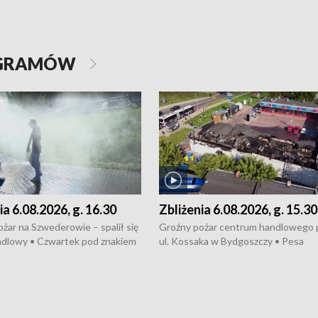
OGRAMÓW
ia 6.08.2026, g. 16.30
Zbliżenia 6.08.2026, g. 15.30
żar na Szwederowie – spalił się
Groźny pożar centrum handlowego 
ndlowy • Czwartek pod znakiem
ul. Kossaka w Bydgoszczy • Pesa
burz • Dobre prognozy dla
wyprodukuje nowoczesne,
 – rolnicy mogą liczyć na
energooszczędne pociągi dla Polregi
lony • Akcja porodowa na trasie
Zmiany w przepisach o pomocy
uń – pomógł policyjny patrol •
społecznej • Przed nami 10. jubileu
my na kolejną odsłonę programu
Festiwal Wisły