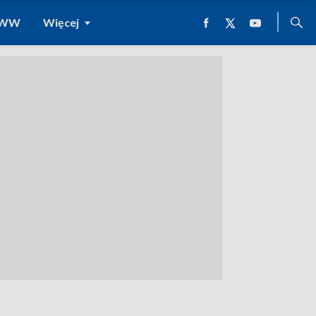
 WWW
Więcej