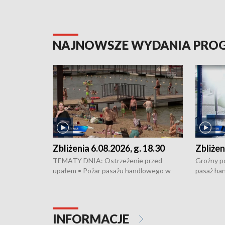
NAJNOWSZE WYDANIA PR
Zbliżenia 6.08.2026, g. 18.30
Zbliżen
TEMATY DNIA: Ostrzeżenie przed
Groźny po
upałem • Pożar pasażu handlowego w
pasaż ha
Bydgoszczy • Policja rozbiła lokalną siatkę
upałów i 
dealerską – grozi im do 12 lat więzienia •
kukurydzy
Akcja porodowa na trasie Rypin-Toruń –
wysokie p
pomógł policyjny patrol • Wyjątkowy
Rypin-Tor
INFORMACJE
projekt UMK w Toruniu
Zaprasza