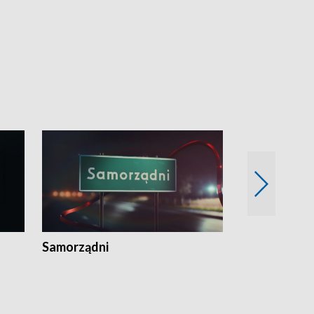
Samorządni
Wspólna sp