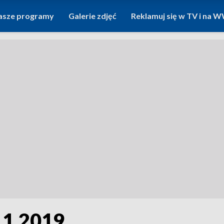
asze programy
Galerie zdjęć
Reklamuj się w TV i na
11.2019