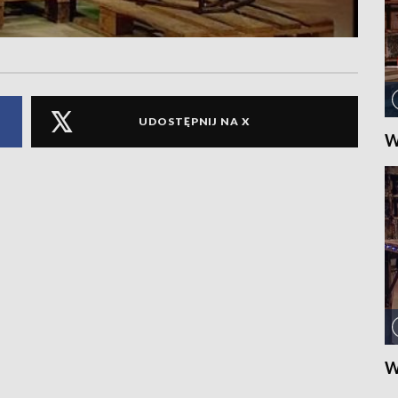
UDOSTĘPNIJ NA X
W
W