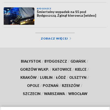
BYDGOSZCZ
Śmiertelny wypadek na S5 pod
Bydgoszczą. Zginął kierowca [wideo]
ZOBACZ WIĘCEJ
BIAŁYSTOK
/
BYDGOSZCZ
/
GDAŃSK
/
GORZÓW WLKP.
/
KATOWICE
/
KIELCE
/
KRAKÓW
/
LUBLIN
/
ŁÓDŹ
/
OLSZTYN
/
OPOLE
/
POZNAŃ
/
RZESZÓW
/
SZCZECIN
/
WARSZAWA
/
WROCŁAW