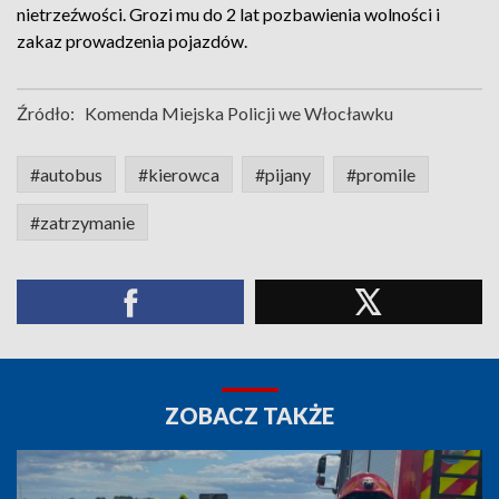
nietrzeźwości. Grozi mu do 2 lat pozbawienia wolności i
zakaz prowadzenia pojazdów.
Źródło:
Komenda Miejska Policji we Włocławku
#autobus
#kierowca
#pijany
#promile
#zatrzymanie
ZOBACZ TAKŻE