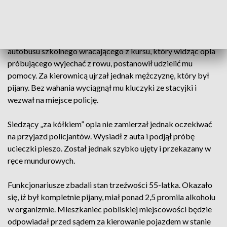
Choceniu, pow. włocławski, otrzymali informację, iż po jednej
z dróg w gminie jeździ pijany kierowca, który został ujęty
przez świadka na przystanku autobusowym. Okazało się, iż
obywatelską postawą wykazał się jeden z kierowców
autobusu szkolnego wracającego z kursu, który widząc opla
próbującego wyjechać z rowu, postanowił udzielić mu
pomocy. Za kierownicą ujrzał jednak mężczyznę, który był
pijany. Bez wahania wyciągnął mu kluczyki ze stacyjki i
wezwał na miejsce policję.
Siedzący „za kółkiem” opla nie zamierzał jednak oczekiwać
na przyjazd policjantów. Wysiadł z auta i podjął próbę
ucieczki pieszo. Został jednak szybko ujęty i przekazany w
ręce mundurowych.
Funkcjonariusze zbadali stan trzeźwości 55-latka. Okazało
się, iż był kompletnie pijany, miał ponad 2,5 promila alkoholu
w organizmie. Mieszkaniec pobliskiej miejscowości będzie
odpowiadał przed sądem za kierowanie pojazdem w stanie