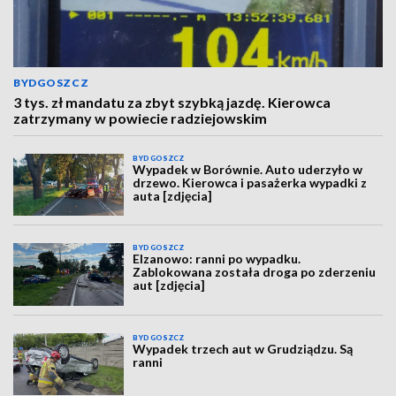
BYDGOSZCZ
3 tys. zł mandatu za zbyt szybką jazdę. Kierowca
zatrzymany w powiecie radziejowskim
BYDGOSZCZ
Wypadek w Borównie. Auto uderzyło w
drzewo. Kierowca i pasażerka wypadki z
auta [zdjęcia]
BYDGOSZCZ
Elzanowo: ranni po wypadku.
Zablokowana została droga po zderzeniu
aut [zdjęcia]
BYDGOSZCZ
Wypadek trzech aut w Grudziądzu. Są
ranni