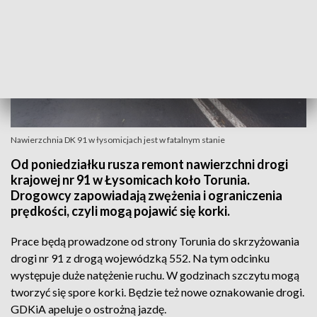
Nawierzchnia DK 91 w łysomicjach jest w fatalnym stanie
Od poniedziałku rusza remont nawierzchni drogi
krajowej nr 91 w Łysomicach koło Torunia.
Drogowcy zapowiadają zwężenia i ograniczenia
prędkości, czyli mogą pojawić się korki.
Prace będą prowadzone od strony Torunia do skrzyżowania
drogi nr 91 z drogą wojewódzką 552. Na tym odcinku
występuje duże natężenie ruchu. W godzinach szczytu mogą
tworzyć się spore korki. Będzie też nowe oznakowanie drogi.
GDKiA apeluje o ostrożną jazdę.