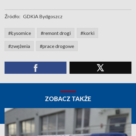
Źródło:
GDKiA Bydgoszcz
#Łysomice
#remont drogi
#korki
#zwężenia
#prace drogowe
ZOBACZ TAKŻE