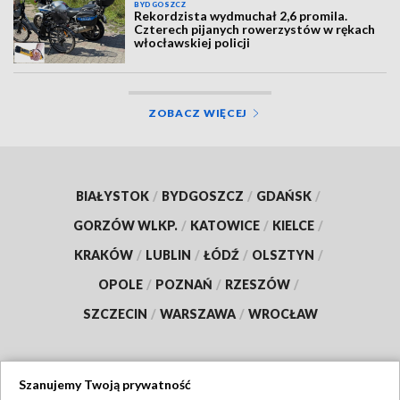
BYDGOSZCZ
Rekordzista wydmuchał 2,6 promila.
Czterech pijanych rowerzystów w rękach
włocławskiej policji
ZOBACZ WIĘCEJ
BIAŁYSTOK
/
BYDGOSZCZ
/
GDAŃSK
/
GORZÓW WLKP.
/
KATOWICE
/
KIELCE
/
KRAKÓW
/
LUBLIN
/
ŁÓDŹ
/
OLSZTYN
/
OPOLE
/
POZNAŃ
/
RZESZÓW
/
SZCZECIN
/
WARSZAWA
/
WROCŁAW
Szanujemy Twoją prywatność
Dołącz do nas: