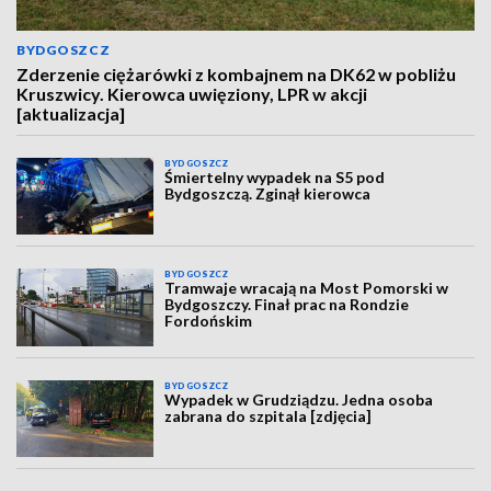
BYDGOSZCZ
Zderzenie ciężarówki z kombajnem na DK62 w pobliżu
Kruszwicy. Kierowca uwięziony, LPR w akcji
[aktualizacja]
BYDGOSZCZ
Śmiertelny wypadek na S5 pod
Bydgoszczą. Zginął kierowca
BYDGOSZCZ
Tramwaje wracają na Most Pomorski w
Bydgoszczy. Finał prac na Rondzie
Fordońskim
BYDGOSZCZ
Wypadek w Grudziądzu. Jedna osoba
zabrana do szpitala [zdjęcia]