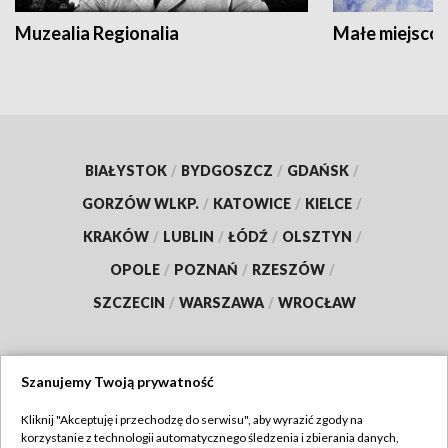
Muzealia Regionalia
Małe miejscow
BIAŁYSTOK
/
BYDGOSZCZ
/
GDAŃSK
/
GORZÓW WLKP.
/
KATOWICE
/
KIELCE
/
KRAKÓW
/
LUBLIN
/
ŁÓDŹ
/
OLSZTYN
/
OPOLE
/
POZNAŃ
/
RZESZÓW
/
SZCZECIN
/
WARSZAWA
/
WROCŁAW
Szanujemy Twoją prywatność
Dołącz do nas:
Kliknij "Akceptuję i przechodzę do serwisu", aby wyrazić zgody na
korzystanie z technologii automatycznego śledzenia i zbierania danych,
TVP