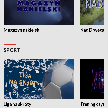
Magazyn nakielski
Nad Drwęcą
SPORT
Liga na skróty
Trening czyni 