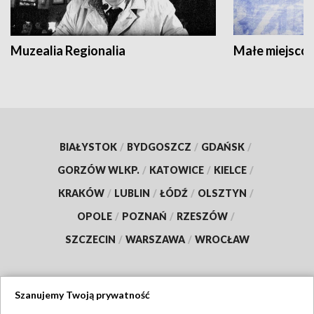
Muzealia Regionalia
Małe miejscow
BIAŁYSTOK
/
BYDGOSZCZ
/
GDAŃSK
/
GORZÓW WLKP.
/
KATOWICE
/
KIELCE
/
KRAKÓW
/
LUBLIN
/
ŁÓDŹ
/
OLSZTYN
/
OPOLE
/
POZNAŃ
/
RZESZÓW
/
SZCZECIN
/
WARSZAWA
/
WROCŁAW
Szanujemy Twoją prywatność
Dołącz do nas: