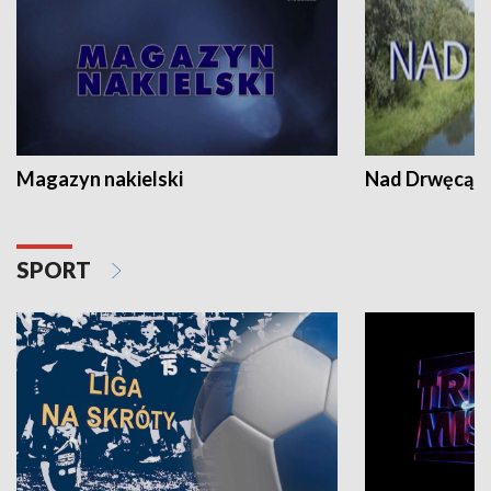
Magazyn nakielski
Nad Drwęcą
SPORT