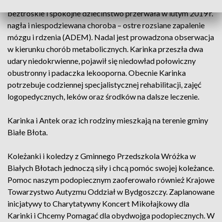
Gminnego Przedszkola Wróżka w Białych Błotach. Jej
beztroskie i spokojne dzieciństwo przerwała w lutym 2019 r.
nagła i niespodziewana choroba – ostre rozsiane zapalenie
mózgu i rdzenia (ADEM). Nadal jest prowadzona obserwacja
w kierunku chorób metabolicznych. Karinka przeszła dwa
udary niedokrwienne, pojawił się niedowład połowiczny
obustronny i padaczka lekooporna. Obecnie Karinka
potrzebuje codziennej specjalistycznej rehabilitacji, zajęć
logopedycznych, leków oraz środków na dalsze leczenie.
Karinka i Antek oraz ich rodziny mieszkają na terenie gminy
Białe Błota.
Koleżanki i koledzy z Gminnego Przedszkola Wróżka w
Białych Błotach jednoczą siły i chcą pomóc swojej koleżance.
Pomoc naszym podopiecznym zaoferowało również Krajowe
Towarzystwo Autyzmu Oddział w Bydgoszczy. Zaplanowane
inicjatywy to Charytatywny Koncert Mikołajkowy dla
Karinki i Chcemy Pomagać dla obydwojga podopiecznych. W