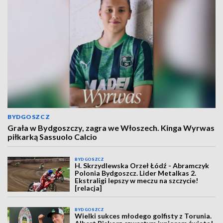
BYDGOSZCZ
Grała w Bydgoszczy, zagra we Włoszech. Kinga Wyrwas
piłkarką Sassuolo Calcio
BYDGOSZCZ
H. Skrzydlewska Orzeł Łódź - Abramczyk
Polonia Bydgoszcz. Lider Metalkas 2.
Ekstraligi lepszy w meczu na szczycie!
[relacja]
BYDGOSZCZ
Wielki sukces młodego golfisty z Torunia.