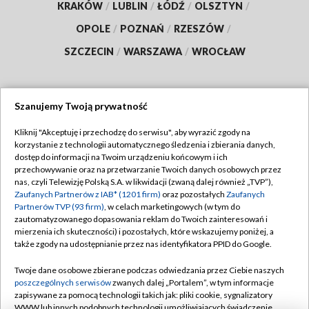
KRAKÓW
/
LUBLIN
/
ŁÓDŹ
/
OLSZTYN
/
OPOLE
/
POZNAŃ
/
RZESZÓW
/
SZCZECIN
/
WARSZAWA
/
WROCŁAW
Szanujemy Twoją prywatność
Dołącz do nas:
Kliknij "Akceptuję i przechodzę do serwisu", aby wyrazić zgody na
korzystanie z technologii automatycznego śledzenia i zbierania danych,
TVP
dostęp do informacji na Twoim urządzeniu końcowym i ich
Abonament TVP
przechowywanie oraz na przetwarzanie Twoich danych osobowych przez
Regulamin TVP
nas, czyli Telewizję Polską S.A. w likwidacji (zwaną dalej również „TVP”),
Emisja w TVP
Polityka prywatności
Zaufanych Partnerów z IAB* (1201 firm)
oraz pozostałych
Zaufanych
Partnerów TVP (93 firm)
, w celach marketingowych (w tym do
Centrum informacji TVP
Moje zgody
zautomatyzowanego dopasowania reklam do Twoich zainteresowań i
mierzenia ich skuteczności) i pozostałych, które wskazujemy poniżej, a
Naziemna Telewizja Cyfrowa
Pomoc
także zgody na udostępnianie przez nas identyfikatora PPID do Google.
Sklep TVP
Biuro reklamy
Twoje dane osobowe zbierane podczas odwiedzania przez Ciebie naszych
Rada Programowa
Kontakt
poszczególnych serwisów
zwanych dalej „Portalem”, w tym informacje
zapisywane za pomocą technologii takich jak: pliki cookie, sygnalizatory
System NOS
WWW lub innych podobnych technologii umożliwiających świadczenie