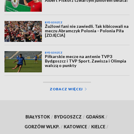
Albert Piskorz czwartym juniorem świata!
BYDGOSZCZ
Żużlowi fani nie zawiedli. Tak kibicowali na
meczu Abramczyk Polonia - Polonia Piła
[ZDJĘCIA]
BYDGOSZCZ
Piłkarskie mecze na antenie TVP3
Bydgoszcz i TVP Sport. Zawisza i Olimpia
walczą o punkty
ZOBACZ WIĘCEJ
BIAŁYSTOK
/
BYDGOSZCZ
/
GDAŃSK
/
GORZÓW WLKP.
/
KATOWICE
/
KIELCE
/