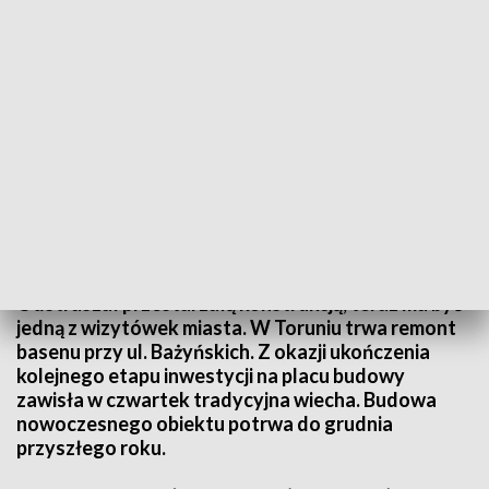
Kryta pływalnia przy ul. Bażyńskich ma zostac oddana do użytku pod koniec
2020 r.
Odstraszał przestarzałą konstrukcją, teraz ma być
jedną z wizytówek miasta. W Toruniu trwa remont
basenu przy ul. Bażyńskich. Z okazji ukończenia
kolejnego etapu inwestycji na placu budowy
zawisła w czwartek tradycyjna wiecha. Budowa
nowoczesnego obiektu potrwa do grudnia
przyszłego roku.