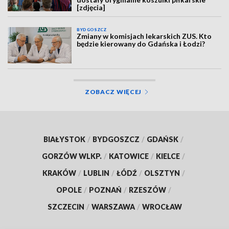
[zdjęcia]
BYDGOSZCZ
Zmiany w komisjach lekarskich ZUS. Kto
będzie kierowany do Gdańska i Łodzi?
ZOBACZ WIĘCEJ
BIAŁYSTOK
/
BYDGOSZCZ
/
GDAŃSK
/
GORZÓW WLKP.
/
KATOWICE
/
KIELCE
/
KRAKÓW
/
LUBLIN
/
ŁÓDŹ
/
OLSZTYN
/
OPOLE
/
POZNAŃ
/
RZESZÓW
/
SZCZECIN
/
WARSZAWA
/
WROCŁAW