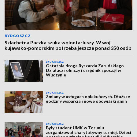
BYDGOSZCZ
Szlachetna Paczka szuka wolontariuszy. W woj.
kujawsko-pomorskim potrzeba jeszcze ponad 350 osób
BYDGOSZCZ
Ostatnia droga Ryszarda Zarudzkiego.
Działacz rolniczy i urzędnik spoczął w
Wudzynie
BYDGOSZCZ
Zmiany w usługach opiekuńczych. Dłuższe
godziny wsparcia i nowe obowiązki gmin
BYDGOSZCZ
Były student UMK w Toruniu
zorganizował charytatywny turniej. Dzieci
dostały oryginalne koszulki piłkarskie