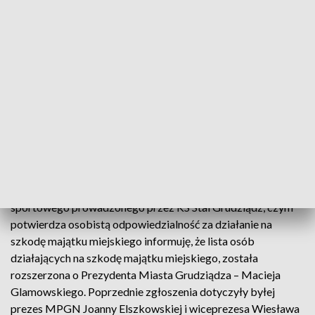
miejskiej spółki wobec klubu. Zdaniem władz klubu, decyzja
o zamknięciu ogrzewania może doprowadzić do zniszczenia
nieruchomości. Nieogrzewany budynek, który jest
własnością miasta, być może będzie musiał zostać
wyremontowany, zatem jest to działanie na szkodę majątku
miasta.
W wydanym w tej sprawie oświadczeniu władz klubu
czytamy: W związku z oświadczeniem Prezydenta
Grudziądza - Macieja Glamowskiego, który w pełni
utożsamia się z działaniami zarządu MPGN w zakresie
wypowiedzenia umów na dostawę mediów do hotelu
sportowego prowadzonego przez KS Stal Grudziądz, czym
potwierdza osobistą odpowiedzialność za działanie na
szkodę majątku miejskiego informuję, że lista osób
działających na szkodę majątku miejskiego, została
rozszerzona o Prezydenta Miasta Grudziądza – Macieja
Glamowskiego. Poprzednie zgłoszenia dotyczyły byłej
prezes MPGN Joanny Elszkowskiej i wiceprezesa Wiesława