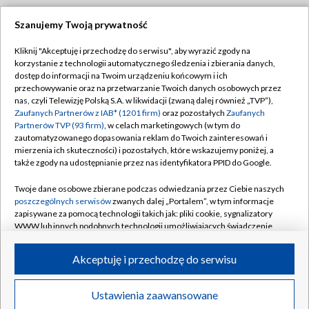
Szanujemy Twoją prywatność
Dołącz do nas:
Kliknij "Akceptuję i przechodzę do serwisu", aby wyrazić zgody na
korzystanie z technologii automatycznego śledzenia i zbierania danych,
TVP
dostęp do informacji na Twoim urządzeniu końcowym i ich
Abonament TVP
przechowywanie oraz na przetwarzanie Twoich danych osobowych przez
Regulamin TVP
nas, czyli Telewizję Polską S.A. w likwidacji (zwaną dalej również „TVP”),
Emisja w TVP
Polityka prywatności
Zaufanych Partnerów z IAB* (1201 firm)
oraz pozostałych
Zaufanych
Partnerów TVP (93 firm)
, w celach marketingowych (w tym do
Centrum informacji TVP
Moje zgody
zautomatyzowanego dopasowania reklam do Twoich zainteresowań i
mierzenia ich skuteczności) i pozostałych, które wskazujemy poniżej, a
Naziemna Telewizja Cyfrowa
Pomoc
także zgody na udostępnianie przez nas identyfikatora PPID do Google.
Sklep TVP
Biuro reklamy
Twoje dane osobowe zbierane podczas odwiedzania przez Ciebie naszych
Rada Programowa
Kontakt
poszczególnych serwisów
zwanych dalej „Portalem”, w tym informacje
zapisywane za pomocą technologii takich jak: pliki cookie, sygnalizatory
System NOS
WWW lub innych podobnych technologii umożliwiających świadczenie
dopasowanych i bezpiecznych usług, personalizację treści oraz reklam,
Informacje o nadawcy
Kanały
udostępnianie funkcji mediów społecznościowych oraz analizowanie
Akceptuję i przechodzę do serwisu
ruchu w Internecie.
Program dla prasy
©2026 Telewizja Polska S.A. w likwidacji
Biuro Reklamy
Twoje dane osobowe zbierane podczas odwiedzania przez Ciebie
Ustawienia zaawansowane
poszczególnych serwisów
na Portalu, takie jak adresy IP, identyfikatory