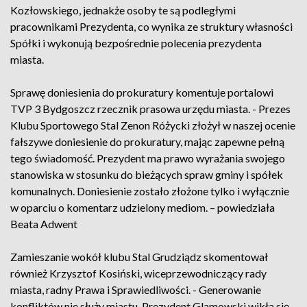
Kozłowskiego, jednakże osoby te są podległymi
pracownikami Prezydenta, co wynika ze struktury własności
Spółki i wykonują bezpośrednie polecenia prezydenta
miasta.
Sprawę doniesienia do prokuratury komentuje portalowi
TVP 3 Bydgoszcz rzecznik prasowa urzędu miasta. - Prezes
Klubu Sportowego Stal Zenon Różycki złożył w naszej ocenie
fałszywe doniesienie do prokuratury, mając zapewne pełną
tego świadomość. Prezydent ma prawo wyrażania swojego
stanowiska w stosunku do bieżących spraw gminy i spółek
komunalnych. Doniesienie zostało złożone tylko i wyłącznie
w oparciu o komentarz udzielony mediom. – powiedziała
Beata Adwent
Zamieszanie wokół klubu Stal Grudziądz skomentował
również Krzysztof Kosiński, wiceprzewodniczący rady
miasta, radny Prawa i Sprawiedliwości. - Generowanie
konfliktów nie służy miastu. Prezydent Glamowski wikła się