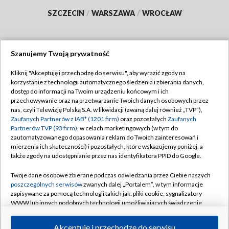
SZCZECIN
/
WARSZAWA
/
WROCŁAW
Szanujemy Twoją prywatność
Dołącz do nas:
Kliknij "Akceptuję i przechodzę do serwisu", aby wyrazić zgody na
korzystanie z technologii automatycznego śledzenia i zbierania danych,
TVP
dostęp do informacji na Twoim urządzeniu końcowym i ich
Abonament TVP
przechowywanie oraz na przetwarzanie Twoich danych osobowych przez
Regulamin TVP
nas, czyli Telewizję Polską S.A. w likwidacji (zwaną dalej również „TVP”),
Emisja w TVP
Polityka prywatności
Zaufanych Partnerów z IAB* (1201 firm)
oraz pozostałych
Zaufanych
Partnerów TVP (93 firm)
, w celach marketingowych (w tym do
Centrum informacji TVP
Moje zgody
zautomatyzowanego dopasowania reklam do Twoich zainteresowań i
mierzenia ich skuteczności) i pozostałych, które wskazujemy poniżej, a
Naziemna Telewizja Cyfrowa
Pomoc
także zgody na udostępnianie przez nas identyfikatora PPID do Google.
Sklep TVP
Biuro reklamy
Twoje dane osobowe zbierane podczas odwiedzania przez Ciebie naszych
Rada Programowa
Kontakt
poszczególnych serwisów
zwanych dalej „Portalem”, w tym informacje
zapisywane za pomocą technologii takich jak: pliki cookie, sygnalizatory
System NOS
WWW lub innych podobnych technologii umożliwiających świadczenie
dopasowanych i bezpiecznych usług, personalizację treści oraz reklam,
Informacje o nadawcy
Kanały
udostępnianie funkcji mediów społecznościowych oraz analizowanie
Akceptuję i przechodzę do serwisu