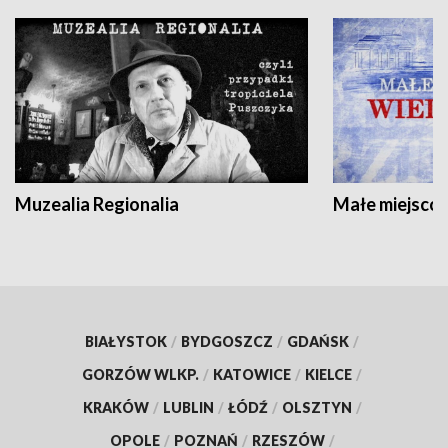
Muzealia Regionalia
Małe miejscow
BIAŁYSTOK
/
BYDGOSZCZ
/
GDAŃSK
/
GORZÓW WLKP.
/
KATOWICE
/
KIELCE
/
KRAKÓW
/
LUBLIN
/
ŁÓDŹ
/
OLSZTYN
/
OPOLE
/
POZNAŃ
/
RZESZÓW
/