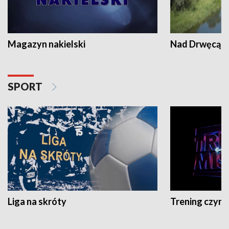
Magazyn nakielski
Nad Drwęcą
SPORT
Liga na skróty
Trening czyni 