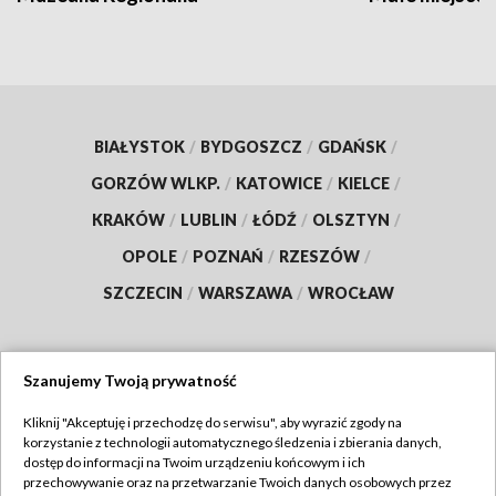
BIAŁYSTOK
/
BYDGOSZCZ
/
GDAŃSK
/
GORZÓW WLKP.
/
KATOWICE
/
KIELCE
/
KRAKÓW
/
LUBLIN
/
ŁÓDŹ
/
OLSZTYN
/
OPOLE
/
POZNAŃ
/
RZESZÓW
/
SZCZECIN
/
WARSZAWA
/
WROCŁAW
Szanujemy Twoją prywatność
Dołącz do nas:
Kliknij "Akceptuję i przechodzę do serwisu", aby wyrazić zgody na
korzystanie z technologii automatycznego śledzenia i zbierania danych,
TVP
dostęp do informacji na Twoim urządzeniu końcowym i ich
Abonament TVP
przechowywanie oraz na przetwarzanie Twoich danych osobowych przez
Regulamin TVP