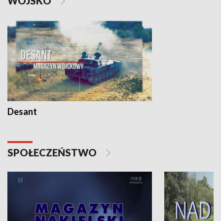
WOJSKO
Desant
SPOŁECZEŃSTWO