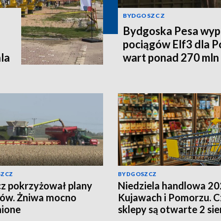
BYDGOSZCZ
Bydgoska Pesa wyp
pociągów Elf3 dla P
la
wart ponad 270 mln 
SZCZ
BYDGOSZCZ
z pokrzyżował plany
Niedziela handlowa 20
ków. Żniwa mocno
Kujawach i Pomorzu. C
nione
sklepy są otwarte 2 sie