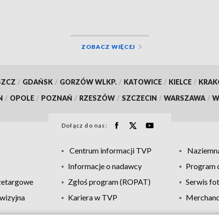
ZOBACZ WIĘCEJ
SZCZ
/
GDAŃSK
/
GORZÓW WLKP.
/
KATOWICE
/
KIELCE
/
KRA
N
/
OPOLE
/
POZNAŃ
/
RZESZÓW
/
SZCZECIN
/
WARSZAWA
/
W
Dołącz do nas:
Centrum informacji TVP
Naziemna
Informacje o nadawcy
Program d
zetargowe
Zgłoś program (ROPAT)
Serwis fo
wizyjna
Kariera w TVP
Merchandi