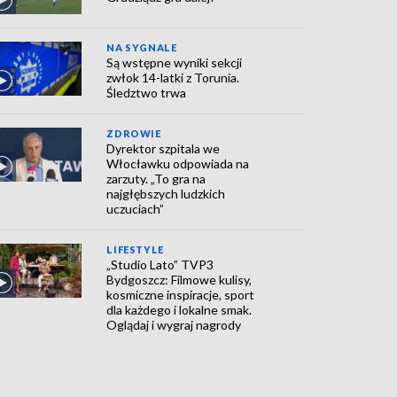
NA SYGNALE
Są wstępne wyniki sekcji
zwłok 14-latki z Torunia.
Śledztwo trwa
ZDROWIE
Dyrektor szpitala we
Włocławku odpowiada na
zarzuty. „To gra na
najgłębszych ludzkich
uczuciach”
LIFESTYLE
„Studio Lato” TVP3
Bydgoszcz: Filmowe kulisy,
kosmiczne inspiracje, sport
dla każdego i lokalne smak.
Oglądaj i wygraj nagrody