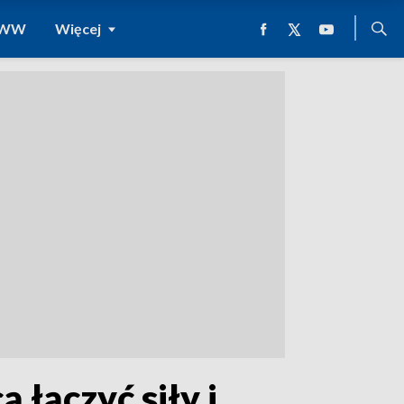
 WWW
Więcej
 łączyć siły i