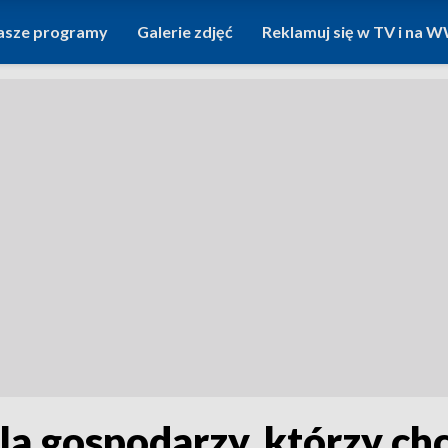
asze programy
Galerie zdjęć
Reklamuj się w TV i na
a gospodarzy, którzy chcą