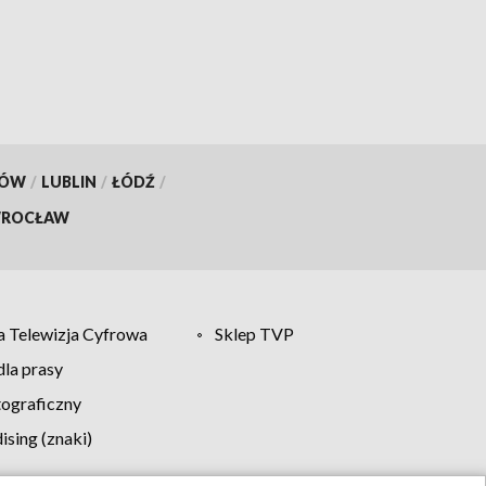
KÓW
/
LUBLIN
/
ŁÓDŹ
/
ROCŁAW
 Telewizja Cyfrowa
Sklep TVP
la prasy
tograficzny
sing (znaki)