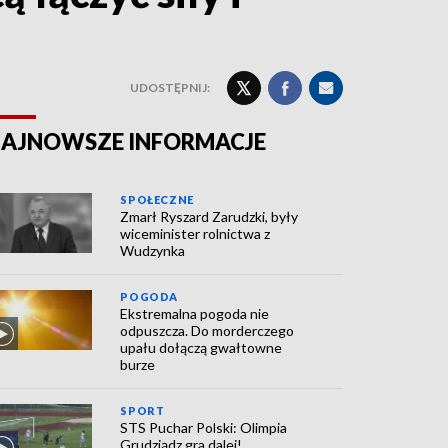
UDOSTĘPNIJ:
AJNOWSZE INFORMACJE
SPOŁECZNE
Zmarł Ryszard Zarudzki, były
wiceminister rolnictwa z
Wudzynka
POGODA
Ekstremalna pogoda nie
odpuszcza. Do morderczego
upału dołączą gwałtowne
burze
SPORT
STS Puchar Polski: Olimpia
Grudziądz gra dalej!