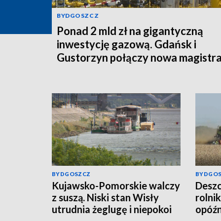
BYDGOSZCZ
Ponad 2 mld zł na gigantyczną
inwestycję gazową. Gdańsk i
Gustorzyn połączy nowa magistra
BYDGOSZCZ
BYDGO
Kujawsko-Pomorskie walczy
Deszc
z suszą. Niski stan Wisły
rolni
utrudnia żeglugę i niepokoi
opóź
rolników