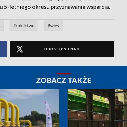
u 5-letniego okresu przyznawania wsparcia.
e
#rolnictwo
#wieś
UDOSTĘPNIJ NA X
ZOBACZ TAKŻE