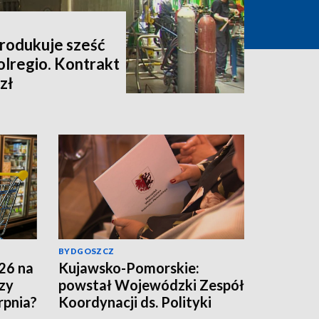
rodukuje sześć
olregio. Kontrakt
zł
BYDGOSZCZ
26 na
Kujawsko-Pomorskie:
zy
powstał Wojewódzki Zespół
rpnia?
Koordynacji ds. Polityki
Umiejętności