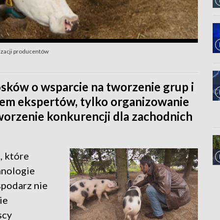
izacji producentów
sków o wsparcie na tworzenie grup i
iem ekspertów, tylko organizowanie
tworzenie konkurencji dla zachodnich
, które
hnologie
spodarz nie
ie
scy