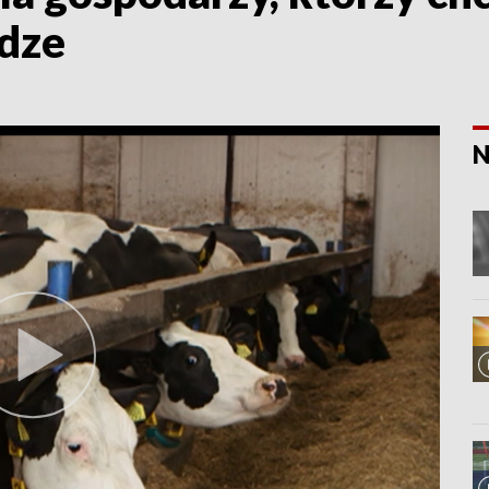
ądze
N