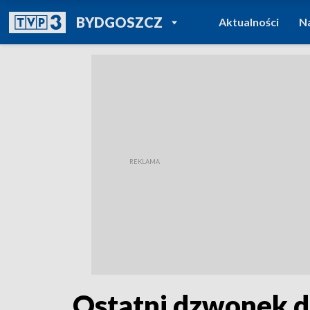
POWRÓT DO
BYDGOSZCZ
Aktualności
N
TVP REGIONY
Ostatni dzwonek dl