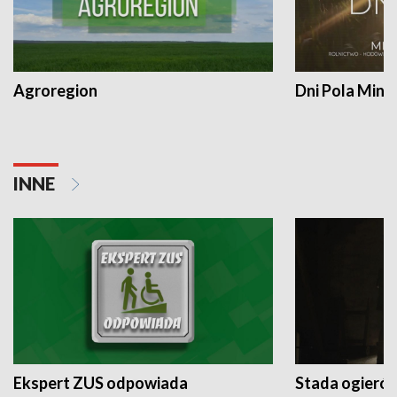
Agroregion
Dni Pola Min
INNE
Ekspert ZUS odpowiada
Stada ogieró