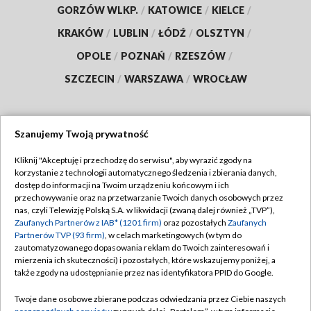
GORZÓW WLKP.
/
KATOWICE
/
KIELCE
/
KRAKÓW
/
LUBLIN
/
ŁÓDŹ
/
OLSZTYN
/
OPOLE
/
POZNAŃ
/
RZESZÓW
/
SZCZECIN
/
WARSZAWA
/
WROCŁAW
Szanujemy Twoją prywatność
Dołącz do nas:
Kliknij "Akceptuję i przechodzę do serwisu", aby wyrazić zgody na
korzystanie z technologii automatycznego śledzenia i zbierania danych,
TVP
dostęp do informacji na Twoim urządzeniu końcowym i ich
Abonament TVP
przechowywanie oraz na przetwarzanie Twoich danych osobowych przez
Regulamin TVP
nas, czyli Telewizję Polską S.A. w likwidacji (zwaną dalej również „TVP”),
Emisja w TVP
Polityka prywatności
Zaufanych Partnerów z IAB* (1201 firm)
oraz pozostałych
Zaufanych
Partnerów TVP (93 firm)
, w celach marketingowych (w tym do
Centrum informacji TVP
Moje zgody
zautomatyzowanego dopasowania reklam do Twoich zainteresowań i
mierzenia ich skuteczności) i pozostałych, które wskazujemy poniżej, a
Naziemna Telewizja Cyfrowa
Pomoc
także zgody na udostępnianie przez nas identyfikatora PPID do Google.
Sklep TVP
Biuro reklamy
Twoje dane osobowe zbierane podczas odwiedzania przez Ciebie naszych
Rada Programowa