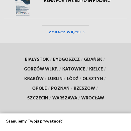
REHA FOR THE BLIND IN POLAND
ZOBACZ WIĘCEJ
BIAŁYSTOK
/
BYDGOSZCZ
/
GDAŃSK
/
GORZÓW WLKP.
/
KATOWICE
/
KIELCE
/
KRAKÓW
/
LUBLIN
/
ŁÓDŹ
/
OLSZTYN
/
OPOLE
/
POZNAŃ
/
RZESZÓW
/
SZCZECIN
/
WARSZAWA
/
WROCŁAW
Szanujemy Twoją prywatność
Dołącz do nas: