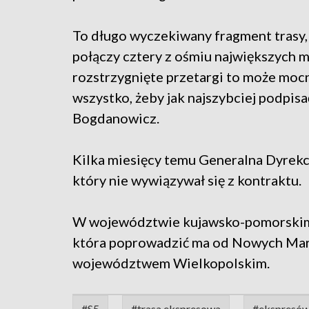
To długo wyczekiwany fragment trasy,
połączy cztery z ośmiu największych mi
rozstrzygnięte przetargi to może moc
wszystko, żeby jak najszybciej podpi
Bogdanowicz.
Kilka miesięcy temu Generalna Dyrek
który nie wywiązywał się z kontraktu.
W województwie kujawsko-pomorskim 
która poprowadzić ma od Nowych Marz
województwem Wielkopolskim.
#S5
#trasa ekspresowa
#ekspresó