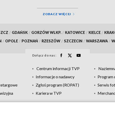
ZOBACZ WIĘCEJ
SZCZ
/
GDAŃSK
/
GORZÓW WLKP.
/
KATOWICE
/
KIELCE
/
KRA
N
/
OPOLE
/
POZNAŃ
/
RZESZÓW
/
SZCZECIN
/
WARSZAWA
/
W
Dołącz do nas:
Centrum informacji TVP
Naziemna
Informacje o nadawcy
Program d
zetargowe
Zgłoś program (ROPAT)
Serwis fo
wizyjna
Kariera w TVP
Merchandi