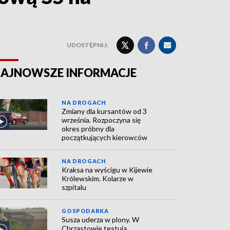
UDOSTĘPNIJ:
AJNOWSZE INFORMACJE
NA DROGACH
Zmiany dla kursantów od 3
września. Rozpoczyna się
okres próbny dla
początkujących kierowców
NA DROGACH
Kraksa na wyścigu w Kijewie
Królewskim. Kolarze w
szpitalu
GOSPODARKA
Susza uderza w plony. W
Chrząstowie testują