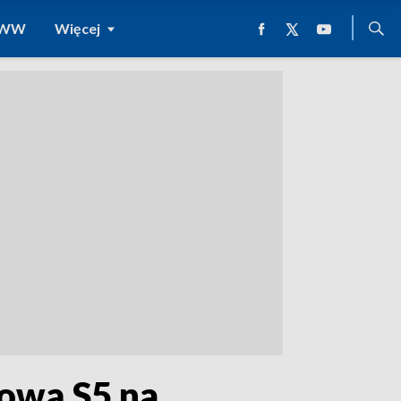
 WWW
Więcej
sową S5 na