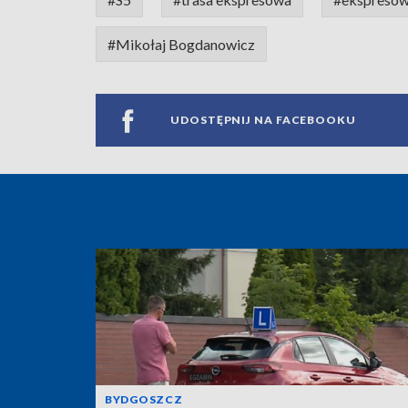
#Mikołaj Bogdanowicz
UDOSTĘPNIJ NA FACEBOOKU
BYDGOSZCZ