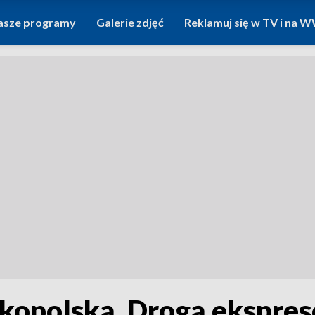
asze programy
Galerie zdjęć
Reklamuj się w TV i na
lkopolską. Drogą ekspre