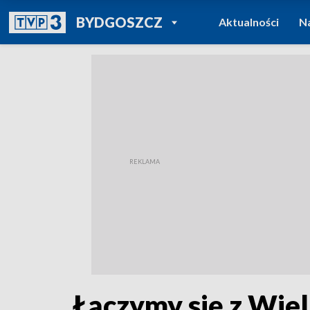
POWRÓT DO
BYDGOSZCZ
Aktualności
N
TVP REGIONY
Łączymy się z Wie