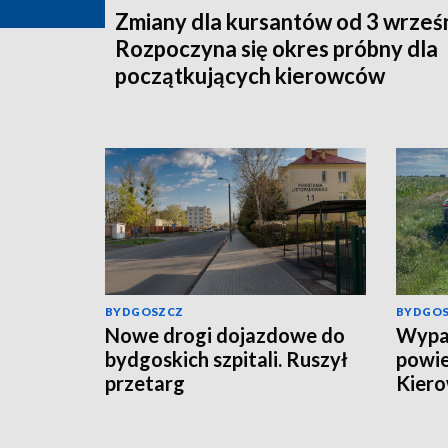
Zmiany dla kursantów od 3 wrześn
Rozpoczyna się okres próbny dla
początkujących kierowców
BYDGOSZCZ
BYDGO
Nowe drogi dojazdowe do
Wypa
bydgoskich szpitali. Ruszył
powie
przetarg
Kiero
szpita