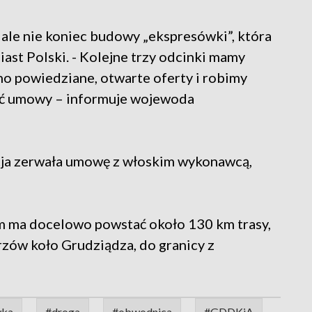
 ale nie koniec budowy „ekspresówki”, która
ast Polski. - Kolejne trzy odcinki mamy
no powiedziane, otwarte oferty i robimy
sać umowy – informuje wojewoda
cja zerwała umowę z włoskim wykonawcą,
ma docelowo powstać około 130 km trasy,
ów koło Grudziądza, do granicy z
wka
#droga
#obwodnica
#GDDKiA