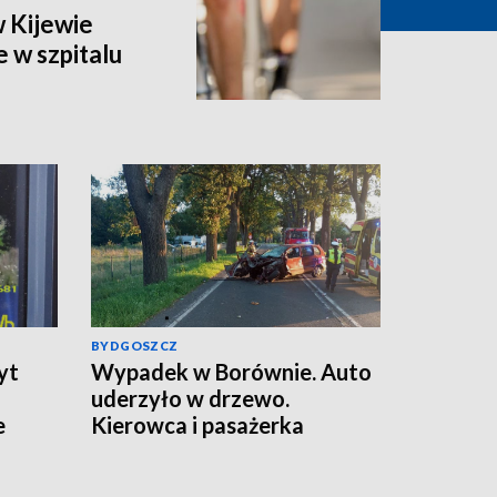
w Kijewie
 w szpitalu
BYDGOSZCZ
yt
Wypadek w Borównie. Auto
a
uderzyło w drzewo.
e
Kierowca i pasażerka
wypadki z auta [zdjęcia]