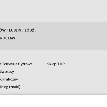
KÓW
/
LUBLIN
/
ŁÓDŹ
/
ROCŁAW
 Telewizja Cyfrowa
Sklep TVP
la prasy
tograficzny
sing (znaki)