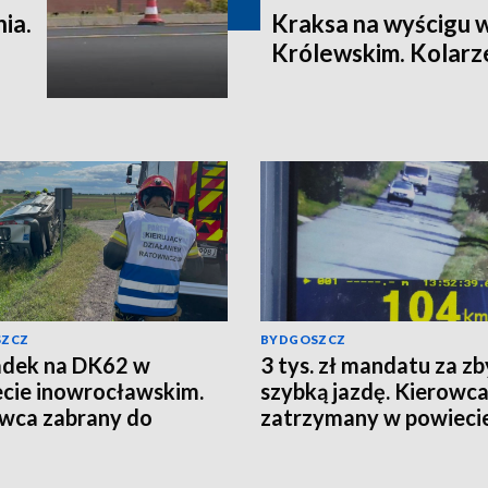
ia.
Kraksa na wyścigu 
Królewskim. Kolarze
SZCZ
BYDGOSZCZ
dek na DK62 w
3 tys. zł mandatu za zb
cie inowrocławskim.
szybką jazdę. Kierowc
wca zabrany do
zatrzymany w powieci
la [wideo, zdjęcia]
radziejowskim