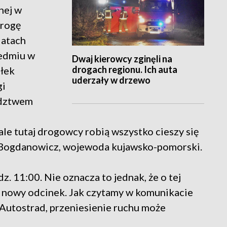
nej w
drogę
latach
iedmiu w
Dwaj kierowcy zginęli na
drogach regionu. Ich auta
ałek
uderzały w drzewo
gi
ództwem
le tutaj drogowcy robią wszystko cieszy się
j Bogdanowicz, wojewoda kujawsko-pomorski.
. 11:00. Nie oznacza to jednak, że o tej
 nowy odcinek. Jak czytamy w komunikacie
 Autostrad, przeniesienie ruchu może