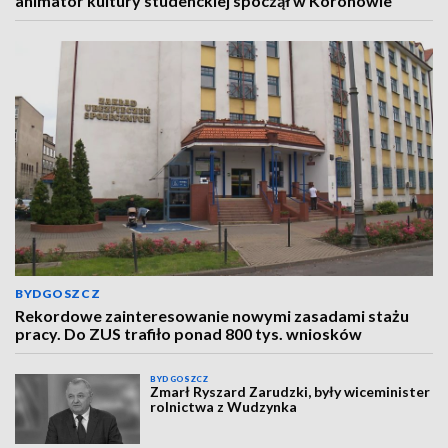
animator kultury studenckiej spoczął w Koronowie
BYDGOSZCZ
Rekordowe zainteresowanie nowymi zasadami stażu
pracy. Do ZUS trafiło ponad 800 tys. wniosków
BYDGOSZCZ
Zmarł Ryszard Zarudzki, były wiceminister
rolnictwa z Wudzynka