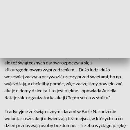
bigos, śledzie, pierogi, barszczyk. Sam smak świąt - wymienia
jedna z uczestniczek akcji. - To taki odruch serca. Są ludzie
potrzebujący, to wspieramy. W pierwsze święto można było
oszacować, czego za dużo jest i szybko póki świeże oddać –
przyznaje inny darczyńca.
Spontaniczny pomysł z biegiem lat przerodził się w akcję,
która zatacza coraz szersze kręgi. Zbiórka nie tylko jedzenia,
ale też świątecznych darów rozpoczyna się z
kilkutygodniowym wyprzedzeniem. - Dużo ludzi dużo
wcześniej zaczyna przywozić rzeczy przed świętami, bo np.
wyjeżdżają, a chcieliby pomóc, więc zaczęliśmy powiększać
akcję o domy dziecka. I to jest piękne - opowiada Aurelia
Ratajczak, organizatorka akcji Ciepło serca w słoiku”.
Tradycyjnie ze świątecznymi darami w Boże Narodzenie
wolontariusze akcji odwiedzają też miejsca, w których na co
dzień przebywają osoby bezdomne. - Trzeba wyciągnąć rękę